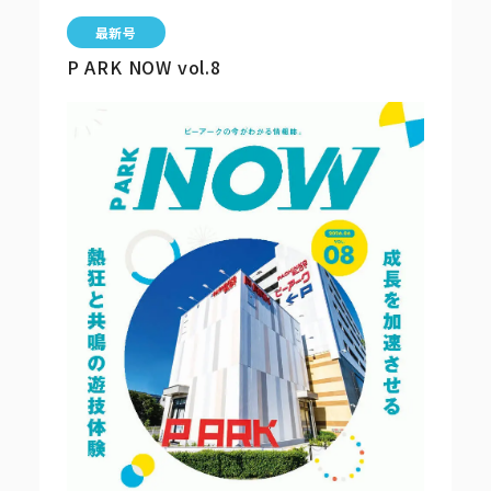
ピーアークで楽しむ
P ARK NOW vol.8
ピーアークで楽しむ トップ
企業情報
パチンコ・スロット
企業情報 トップ
CSR活動
会社概要
代表挨拶
CSR活動 トップ
トピックス
ピーアークの歩み
CSR理念
企業理念
採用情報
組織図
eco10プロジェクト
IR情報
企業・団体向け募集情報
お問い合わせ
CSRニュース