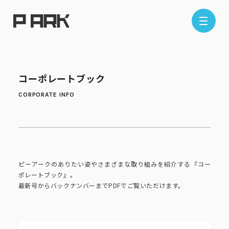
店舗情報
コーポレートブック
エリアから探す
東京エリア
千葉エリア
埼玉エリア
神奈川エリア
ピーアークのありたい姿やさまざまな取り組みを紹介する『コー
現在地から探す
ポレートブック』。
最新号からバックナンバーまでPDFでご覧いただけます。