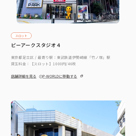
コーポレートブック
公式アカウント一覧
スロット
ピーアークスタジオ４
利用規約
プライバシーポリシー
東京都足立区 / 最寄り駅：東武鉄道伊勢崎線「竹ノ塚」駅
サイトマップ
貸玉料金：
【スロット】1000円/46枚
店舗詳細を見る
P-WORLDに移動する