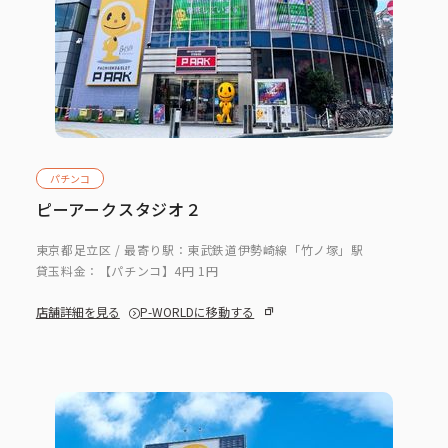
パチンコ
ピーアークスタジオ２
東京都足立区 / 最寄り駅：東武鉄道伊勢崎線「竹ノ塚」駅
貸玉料金：
【パチンコ】4円 1円
店舗詳細を見る
P-WORLDに移動する