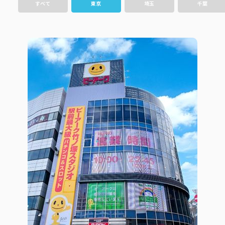
ピーアークで楽しむ
すべて
東京
埼玉
千葉
ピーアークで楽しむ トップ
企業情報
パチンコ・スロット
企業情報 トップ
CSR活動
会社概要
代表挨拶
CSR活動 トップ
トピックス
ピーアークの歩み
CSR理念
企業理念
採用情報
組織図
eco10プロジェクト
IR情報
企業・団体向け募集情報
お問い合わせ
CSRニュース