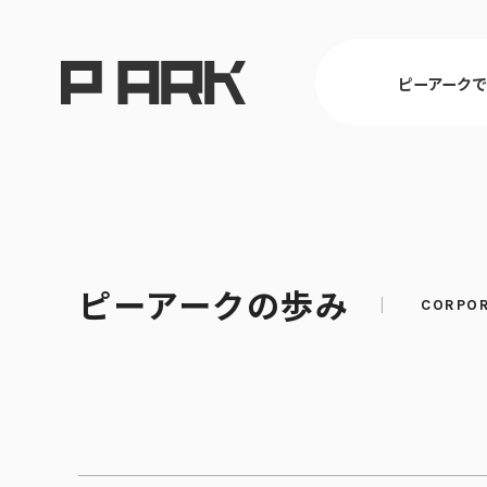
ピーアーク
東京
ピーアークの歩み
ピーアークで楽しむ トップ
店舗情報 トップ
企業情報 トップ
CSR活動 トップ
埼玉
パチンコ・ス
会社概要
CSR理念