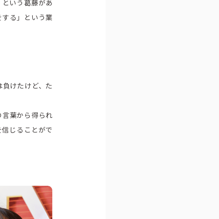
」という葛藤があ
をする」という業
は負けたけど、た
の言葉から得られ
を信じることがで