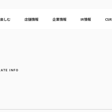
で楽しむ
店舗情報
企業情報
IR情報
CS
ピーアーク会員特典
エリア
千葉エリア
現
はじめてガイド
エリア
神奈川エリア
Q&A
ロット
代表挨拶
eco10プロジェクト
ピーアー
CSRニ