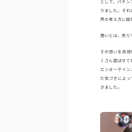
として、パチン
りました。それ
界の考え方に疑
商いとは、売り
その想いを具現
くさん遊ばせて
エンターテイン
た気づきによっ
ピーアークで楽しむ
企業情報
きました。
パチンコ・スロット
会社概要
代表挨拶
店舗情報
ピーアークの歩
東京エリア
組織図