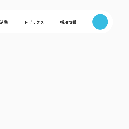
R活動
トピックス
採用情報
在地から探す
クの歩み
ュース
組織図