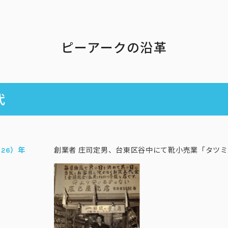
ピーアークの沿革
代
創業者 庄司定男、台東区谷中にて靴小売業「タツ
和26）年