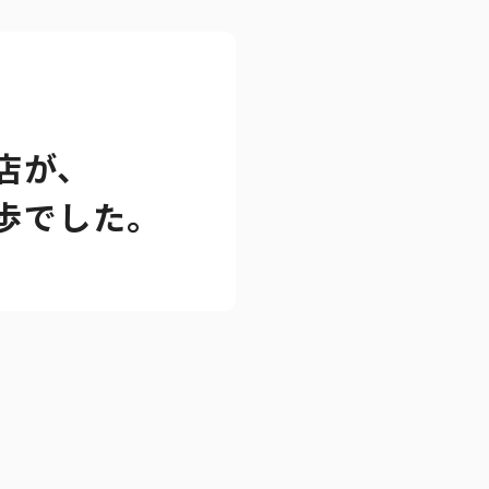
店が、
歩でした。
。