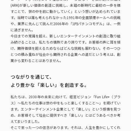
コーポレートブック
(ARK)が新しい価値の創造に挑戦し、未踏の新時代に最初の一歩を標
すことで、世の中を前に動かしていく」という想いが込められていま
す。当時では誰も考えられなかった1991年の全面禁煙ホールへの挑戦
公式アカウント一覧
や、業界に先んじて挑んだ2006年の「1円パチンコモデル」は、一例
に過ぎません。
今日までの常識を超え、新しいエンターテインメントの創造に取り組
み続けることは、私たちの情熱であり誇りです。お客様の声に耳を傾
利用規約
プライバシーポリシー
け、期待価値を超えるためならばどんな挑戦も厭わない。その一つひ
とつの積み重ねが社会から期待される企業への道だという考えは、創
サイトマップ
業から変わることはありません。
つながりを通じて、
より豊かな「楽しい」を創造する。
私たちは、2030年の未来に向けて、経営ビジョン「Fun Life+（プラ
ス）〜私たちの仕事は世の中をもっと楽しくすること〜」を掲げてい
ます。エンターテインメント企業として「楽しい」という感情を見つ
め、お客様そして社会に提供すべき「楽しい」とはどうあるべきか考
えてまいりました。
そこで至った一つの信念があります。それは、人生を豊かにしてくれ