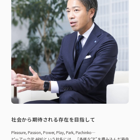
ピーアークで楽しむ
ピーアークで楽しむ トップ
企業情報
パチンコ・スロット
企業情報 トップ
CSR活動
会社概要
代表挨拶
CSR活動 トップ
トピックス
ピーアークの歩み
CSR理念
企業理念
採用情報
組織図
eco10プロジェクト
社会から期待される存在を目指して
IR情報
企業・団体向け募集情報
お問い合わせ
CSRニュース
Pleasure, Passion, Power, Play, Park, Pachinko⋯
ピーアーク(P ARK)という社名には、「多様な“P”を積み込んだ箱舟