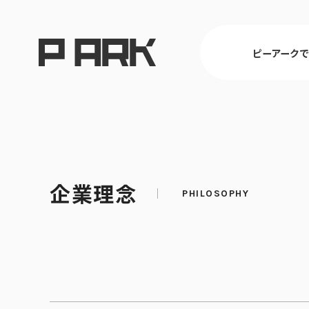
ピーアーク
東京
企業理念
ピーアークで楽しむ トップ
店舗情報 トップ
企業情報 トップ
CSR活動 トップ
埼玉
パチンコ・ス
会社概要
CSR理念