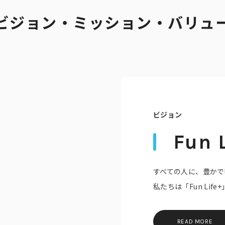
ビジョン・ミッション・バリュ
ビジョン
Fun L
CSR活動
CSR理念
すべての人に、豊かで明
eco10プロジェクト
私たちは「Fun Li
み
CSRニュース
READ MORE