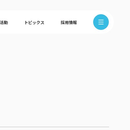
R活動
トピックス
採用情報
在地から探す
クの歩み
ュース
組織図