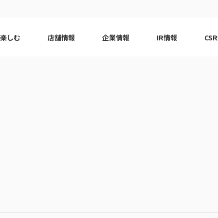
で楽しむ
店舗情報
企業情報
IR情報
CS
ピーアーク会員特典
エリア
千葉エリア
現
はじめてガイド
エリア
神奈川エリア
Q&A
ロット
代表挨拶
eco10プロジェクト
ピーアー
CSRニ