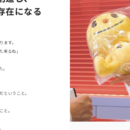
存在になる
ります。
た来るね」
た。
だということ。
こと。
。