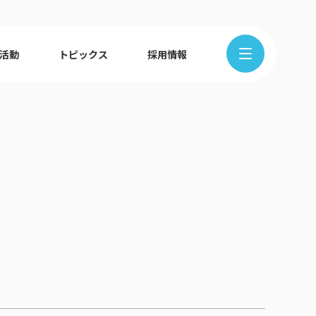
R活動
トピックス
採用情報
在地から探す
クの歩み
ュース
組織図