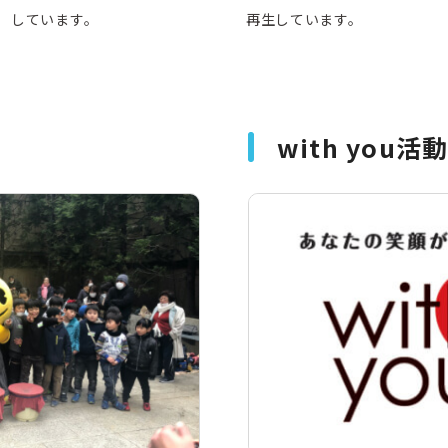
しています。
再生しています。
with you活
CSR活動
CSR理念
eco10プロジェクト
み
CSRニュース