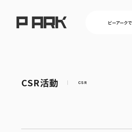
ピーアーク
東京
CSR活動
ピーアークで楽しむ トップ
店舗情報 トップ
企業情報 トップ
CSR活動 トップ
埼玉
パチンコ・ス
会社概要
CSR理念