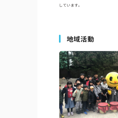
しています。
地域活動
ピーアークで楽しむ
企業情報
パチンコ・スロット
会社概要
代表挨拶
店舗情報
ピーアークの歩
東京エリア
組織図