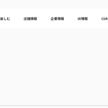
で楽しむ
店舗情報
企業情報
IR情報
CS
ピーアーク会員特典
エリア
千葉エリア
現
はじめてガイド
エリア
神奈川エリア
Q&A
ロット
代表挨拶
eco10プロジェクト
ピーアー
CSRニ