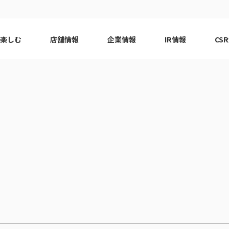
で楽しむ
店舗情報
企業情報
IR情報
CS
ピーアーク会員特典
エリア
千葉エリア
現
はじめてガイド
エリア
神奈川エリア
Q&A
ロット
代表挨拶
eco10プロジェクト
ピーアー
CSRニ