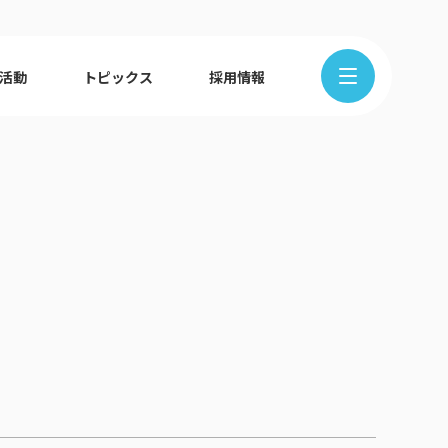
R活動
トピックス
採用情報
在地から探す
クの歩み
ュース
組織図