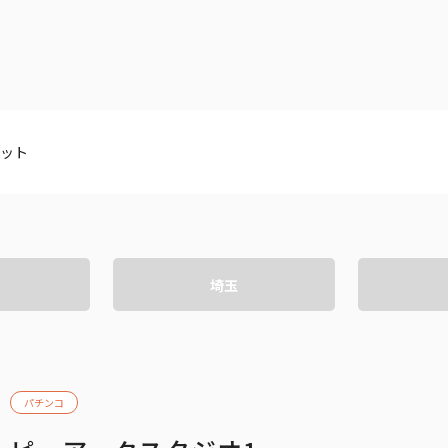
ト一覧
企業・団体向け募集情報
コーポレ
ロット
埼玉
パチンコ