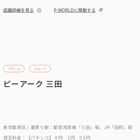
店舗詳細を見る
P-WORLDに移動する
パチンコ
スロット
ピーアーク 三田
東京都港区 / 最寄り駅：都営浅草線「三田」駅、JR「田町」駅
貸玉料金：
【パチンコ】４円 1円 0.5円