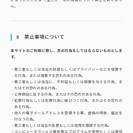
コーポレートブック
ん。
公式アカウント一覧
3
禁止事項について
利用規約
プライバシーポリシー
本サイトのご利用に際し、次の行為をしてはならないものとしま
す。
サイトマップ
第三者もしくは当社の財産もしくはプライバシーなどを侵害す
る行為、または侵害する恐れのある行為。
第三者もしくは当社に、不利益もしくは損害を与える行為、ま
たはその恐れのある行為。
公序良俗に反する行為、またはその恐れのある行為。
犯罪行為もしくは犯罪行為に結びつく行為、またはその恐れの
ある行為。
他人の電子メールアドレスを登録する等、虚偽の申告、届出を
行なう行為。
第三者もしくは当社の名誉もしくは信用を毀損する行為。
コンピュータウィルス等有害なプログラムを使用もしくは提供