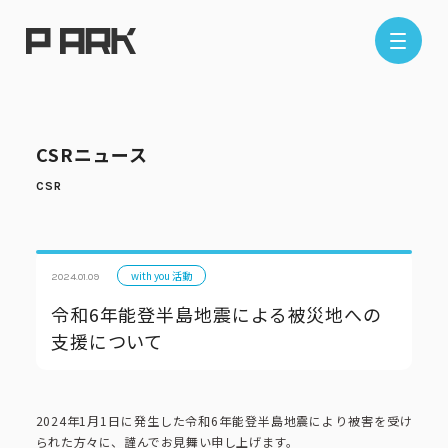
店舗情報
CSRニュース
エリアから探す
東京エリア
千葉エリア
埼玉エリア
神奈川エリア
with you 活動
2024.01.09
令和6年能登半島地震による被災地への
支援について
現在地から探す
2024年1月1日に発生した令和6年能登半島地震により被害を受け
られた方々に、謹んでお見舞い申し上げます。