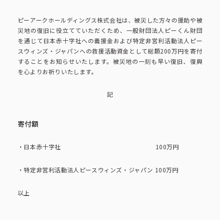
ピーアークで楽しむ
ピーアークホールディングス株式会社は、被災した方々の援助や被
災地の復旧に役立てていただくため、一般財団法人ピーくん財団
ピーアークで楽しむ トップ
企業情報
を通じて日本赤十字社への義援金および特定非営利活動法人ピー
スウィンズ・ジャパンへの救援活動資金として総額200万円を寄付
することをお知らせいたします。被災地の一刻も早い復旧、復興
パチンコ・スロット
を心よりお祈りいたします。
企業情報 トップ
CSR活動
記
会社概要
代表挨拶
CSR活動 トップ
トピックス
寄付額
ピーアークの歩み
CSR理念
・日本赤十字社 100万円
企業理念
採用情報
組織図
・特定非営利活動法人ピースウィンズ・ジャパン 100万円
eco10プロジェクト
以上
IR情報
企業・団体向け募集情報
お問い合わせ
CSRニュース