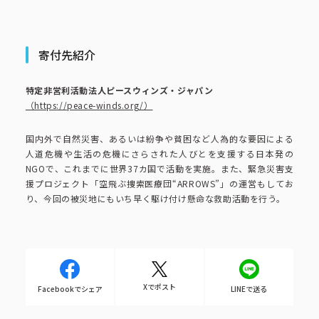
コーポレートブック
公式アカウント一覧
寄付先紹介
特定非営利活動法人ピースウィンズ・ジャパン
（https://peace-winds.org/）
利用規約
プライバシーポリシー
サイトマップ
国内外で自然災害、あるいは紛争や貧困など人為的な要因による
人道危機や生活の危機にさらされた人びとを支援する日本発の
NGOで、これまでに世界37カ国で活動を実施。また、緊急災害支
援プロジェクト「空飛ぶ捜索医療団“ARROWS”」の運営もしてお
り、今回の被災地にもいち早く駆け付け懸命な救助活動を行う。
Xでポスト
Facebookでシェア
LINEで送る