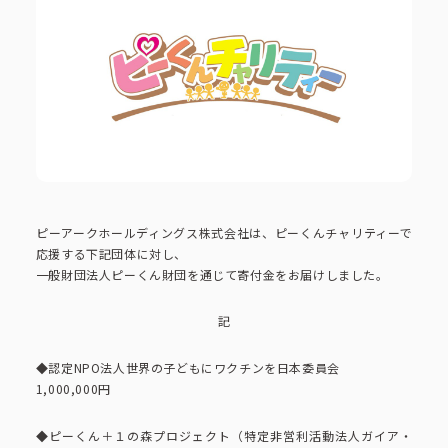
ピーアークで楽しむ
ピーアークで楽しむ トップ
企業情報
パチンコ・スロット
企業情報 トップ
CSR活動
会社概要
代表挨拶
ピーアークホールディングス株式会社は、ピーくんチャリティーで
CSR活動 トップ
トピックス
応援する下記団体に対し、
ピーアークの歩み
一般財団法人ピーくん財団を通じて寄付金をお届けしました。
CSR理念
企業理念
採用情報
記
組織図
eco10プロジェクト
◆認定NPO法人世界の子どもにワクチンを日本委員会
1,000,000円
IR情報
企業・団体向け募集情報
お問い合わせ
CSRニュース
◆ピーくん＋１の森プロジェクト（特定非営利活動法人ガイア・