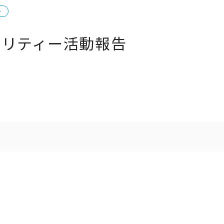
ー
ャリティー活動報告
ト一覧
企業・団体向け募集情報
コーポレ