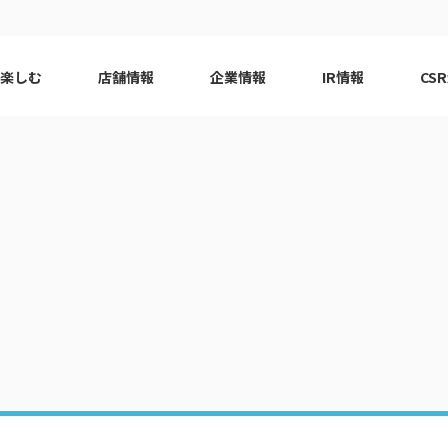
で楽しむ
店舗情報
企業情報
IR情報
CS
ピーアーク会員特典
エリア
千葉エリア
現
はじめてガイド
エリア
神奈川エリア
Q&A
ロット
代表挨拶
eco10プロジェクト
ピーアー
CSRニ