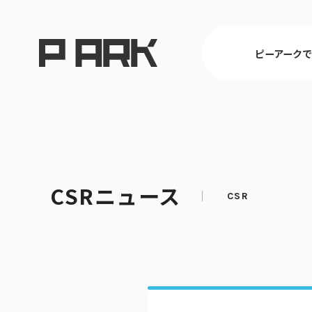
ピーアーク
東京
CSRニュース
ピーアークで楽しむ トップ
店舗情報 トップ
企業情報 トップ
CSR活動 トップ
埼玉
パチンコ・ス
会社概要
CSR理念