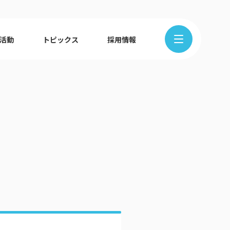
R活動
トピックス
採用情報
在地から探す
クの歩み
ュース
組織図