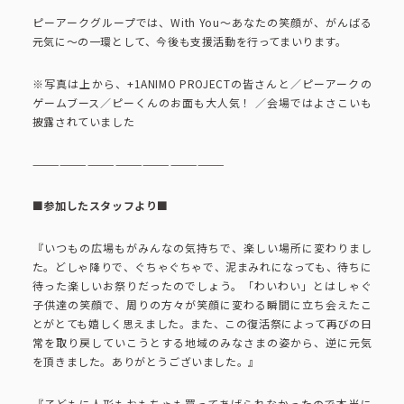
コーポレートブック
ピーアークグループでは、With You～あなたの笑顔が、がんばる
元気に～の一環として、今後も支援活動を行ってまいります。
公式アカウント一覧
※写真は上から、+1ANIMO PROJECTの皆さんと／ピーアークの
ゲームブース／ピーくんのお面も大人気！ ／会場ではよさこいも
披露されていました
利用規約
プライバシーポリシー
—————————————————————
サイトマップ
■参加したスタッフより■
『いつもの広場もがみんなの気持ちで、楽しい場所に変わりまし
た。どしゃ降りで、ぐちゃぐちゃで、泥まみれになっても、待ちに
待った楽しいお祭りだったのでしょう。「わいわい」とはしゃぐ
子供達の笑顔で、周りの方々が笑顔に変わる瞬間に立ち会えたこ
とがとても嬉しく思えました。また、この復活祭によって再びの日
常を取り戻していこうとする地域のみなさまの姿から、逆に元気
を頂きました。ありがとうございました。』
『子どもに人形もおもちゃも買ってあげられなかったので本当に