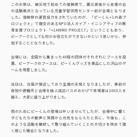
ピーアークで楽しむ
このお祭は、被災地で初めての復興祭で、震災直後から支援の会
の活動拠点となっている児童学習供用センター前が会場となりま
した。復興祭の運営協力をされていたのが、「ピーくん+1の森プ
ピーアークで楽しむ トップ
企業情報
ロジェクト」で親交のあるNPO法人ガイア・イニシアティブの教
育支援プロジェクト「+1ANIMO PROJECT」ということもあり、
ピーアークとしても何かお役立ちができないかという思いから、参
パチンコ・スロット
加することとなりました。
企業情報 トップ
CSR活動
会場には、全国から集まった40程の団体がそれぞれにブースを設
会社概要
代表挨拶
置、ピーアークのブースは、ピーくんグッズを景品にした沢山のゲ
ームを用意しました。
CSR活動 トップ
トピックス
ピーアークの歩み
当日は、台風が接近しており生憎の天候となりましたが、事前の
CSR理念
告知や避難所と会場を結ぶ送迎バスのおかげで来場者は2000人を
企業理念
採用情報
越え、大変に盛り上がりました。
組織図
eco10プロジェクト
雨のためにピーくんの登場は叶いませんでしたが、会場中に響く
子どもたちの歓声と笑顔から元気をもらえたと共に、今後も、こ
IR情報
企業・団体向け募集情報
お問い合わせ
のような活動を継続して取り組んでいくことの大切さを改めて強
CSRニュース
く感じた機会となりました。