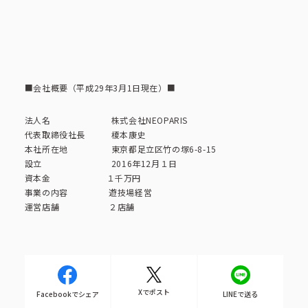
ピーアークで楽しむ
ピーアークで楽しむ トップ
企業情報
パチンコ・スロット
■会社概要（平成29年3月1日現在）■
企業情報 トップ
CSR活動
法人名 株式会社NEOPARIS
代表取締役社長 榎本康史
会社概要
代表挨拶
本社所在地 東京都足立区竹の塚6-8-15
CSR活動 トップ
トピックス
設立 2016年12月１日
資本金 １千万円
ピーアークの歩み
事業の内容 遊技場経営
CSR理念
運営店舗 ２店舗
企業理念
採用情報
組織図
eco10プロジェクト
IR情報
企業・団体向け募集情報
お問い合わせ
CSRニュース
Xでポスト
Facebookでシェア
LINEで送る