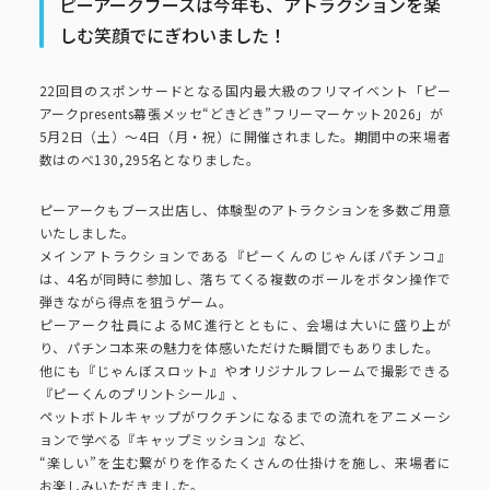
ピーアークで楽しむ
ピーアークブースは今年も、アトラクションを楽
しむ笑顔でにぎわいました！
ピーアークで楽しむ トップ
企業情報
22回目のスポンサードとなる国内最大級のフリマイベント「ピー
アークpresents幕張メッセ“どきどき”フリーマーケット2026」が
5月2日（土）～4日（月・祝）に開催されました。期間中の来場者
パチンコ・スロット
数はのべ130,295名となりました。
企業情報 トップ
CSR活動
ピーアークもブース出店し、体験型のアトラクションを多数ご用意
会社概要
代表挨拶
いたしました。
メインアトラクションである『ピーくんのじゃんぼパチンコ』
CSR活動 トップ
トピックス
は、4名が同時に参加し、落ちてくる複数のボールをボタン操作で
ピーアークの歩み
弾きながら得点を狙うゲーム。
CSR理念
ピーアーク社員によるMC進行とともに、会場は大いに盛り上が
企業理念
採用情報
り、パチンコ本来の魅力を体感いただけた瞬間でもありました。
組織図
他にも『じゃんぼスロット』やオリジナルフレームで撮影できる
eco10プロジェクト
『ピーくんのプリントシール』、
ペットボトルキャップがワクチンになるまでの流れをアニメーシ
IR情報
企業・団体向け募集情報
お問い合わせ
ョンで学べる『キャップミッション』など、
CSRニュース
“楽しい”を生む繋がりを作るたくさんの仕掛けを施し、来場者に
お楽しみいただきました。