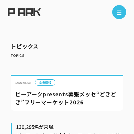
店舗情報
トピックス
エリアから探す
東京エリア
千葉エリア
埼玉エリア
神奈川エリア
企業情報
2026.05.08
ピーアークpresents幕張メッセ“どきど
き”フリーマーケット2026
現在地から探す
130,295名が来場。