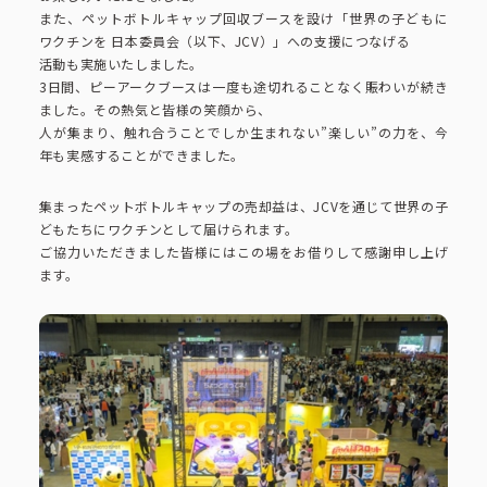
コーポレートブック
また、ペットボトルキャップ回収ブースを設け「世界の子どもに
ワクチンを 日本委員会（以下、JCV）」への支援につなげる
活動も実施いたしました。
公式アカウント一覧
3日間、ピーアークブースは一度も途切れることなく賑わいが続き
ました。その熱気と皆様の笑顔から、
人が集まり、触れ合うことでしか生まれない”楽しい”の力を、今
年も実感することができました。
利用規約
プライバシーポリシー
集まったペットボトルキャップの売却益は、JCVを通じて世界の子
サイトマップ
どもたちにワクチンとして届けられます。
ご協力いただきました皆様にはこの場をお借りして感謝申し上げ
ます。