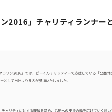
ン2016」チャリティランナー
ト一覧
企業・団体向け募集情報
コーポレ
マラソン2016」では、ピーくんチャリティーで応援している「公益
ナーとして当社より５名が参加いたしました。
共に、チャリティに対する理解を深め、活動への支援の輪を広げていく想