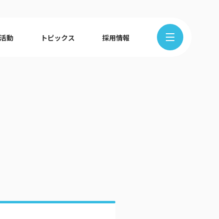
R活動
トピックス
採用情報
在地から探す
クの歩み
ュース
組織図