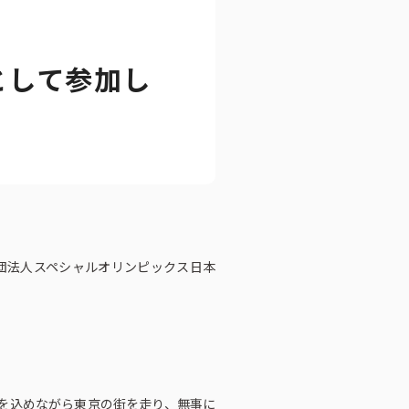
として参加し
ートブック
財団法人スペシャルオリンピックス日本
いを込めながら東京の街を走り、無事に