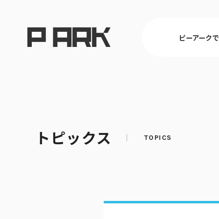
ピーアーク
東京
トピックス
ピーアークで楽しむ トップ
店舗情報 トップ
企業情報 トップ
CSR活動 トップ
埼玉
パチンコ・ス
会社概要
CSR理念