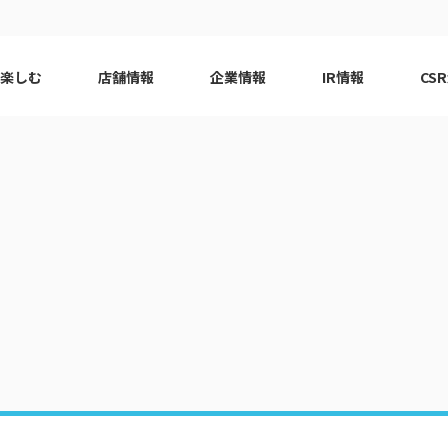
で楽しむ
店舗情報
企業情報
IR情報
CS
ピーアーク会員特典
エリア
千葉エリア
現
はじめてガイド
エリア
神奈川エリア
Q&A
ロット
代表挨拶
eco10プロジェクト
ピーアー
CSRニ