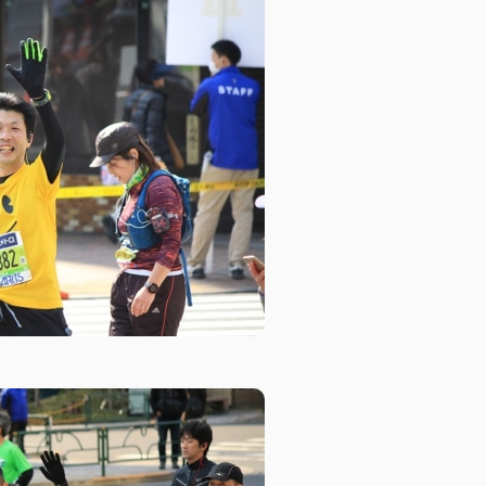
CSR活動
CSR理念
eco10プロジェクト
み
CSRニュース