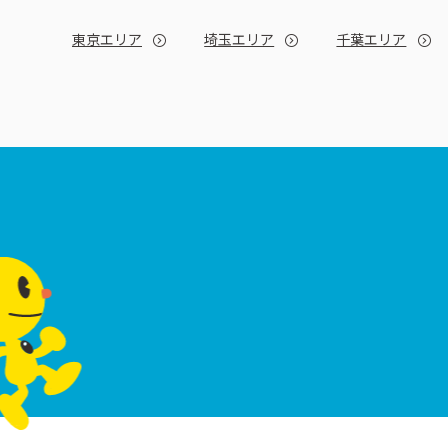
東京エリア
埼玉エリア
千葉エリア