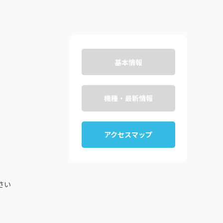
ートブック
基本情報
機種・最新情報
アクセスマップ
さい