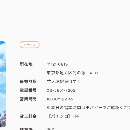
ト一覧
企業・団体向け募集情報
コーポレ
パチンコ
所在地
〒121-0813
東京都足立区竹の塚 1-41-8
最寄り駅
竹ノ塚駅東口すぐ
電話番号
03-5851-7202
営業時間
10:00～22:45
※本日の営業時間はモバピーでご確認くだ
貸玉料金
【パチンコ】4円
駐車場
あり