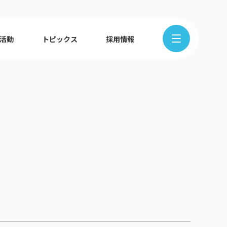
R活動
トピックス
採用情報
在地から探す
クの歩み
ュース
組織図