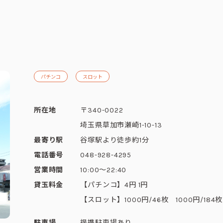
ト一覧
企業・団体向け募集情報
コーポレ
パチンコ
スロット
所在地
〒340-0022
埼玉県草加市瀬崎1-10-13
最寄り駅
谷塚駅より徒歩約1分
電話番号
048-928-4295
営業時間
10:00～22:40
貸玉料金
【パチンコ】4円 1円
【スロット】1000円/46枚 1000円/184枚
駐車場
提携駐車場あり