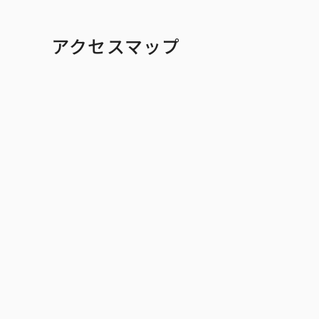
ピーアークで楽しむ
企業情報
アクセスマップ
パチンコ・スロット
会社概要
代表挨拶
店舗情報
ピーアークの歩
東京エリア
組織図
埼玉エリア
企業・団体向け
千葉エリア
コーポレートブ
神奈川エリア
IR情報