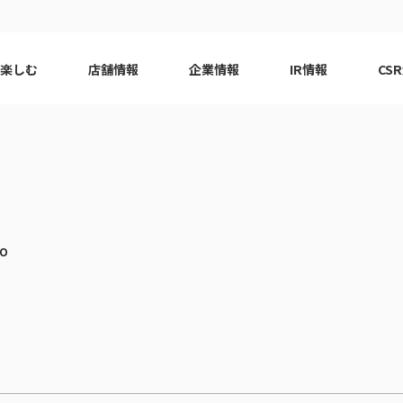
で楽しむ
店舗情報
企業情報
IR情報
CS
ピーアーク会員特典
エリア
千葉エリア
現
はじめてガイド
エリア
神奈川エリア
Q&A
ロット
代表挨拶
eco10プロジェクト
ピーアー
CSRニ