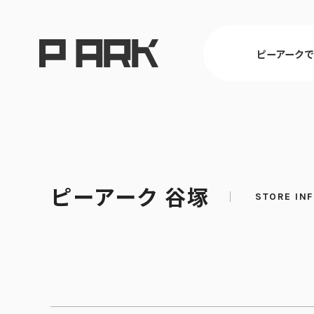
ピーアーク
東京
ピーアーク 谷塚
ピーアークで楽しむ トップ
店舗情報 トップ
企業情報 トップ
CSR活動 トップ
埼玉
パチンコ・ス
会社概要
CSR理念