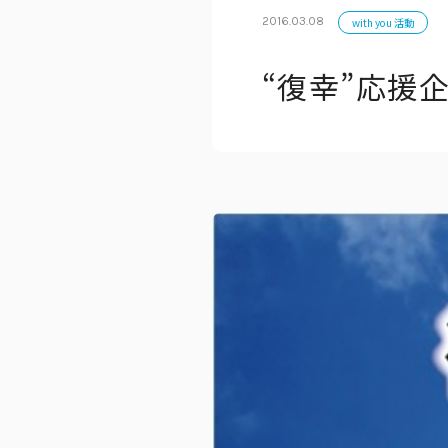
2016.03.08
with you 活動
“復幸”応援
公式アカウン