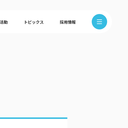
R活動
トピックス
採用情報
在地から探す
クの歩み
ュース
組織図