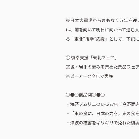
東日本大震災からまもなく５年を迎
は、前を向いて明日に向かって進む
る「東北“復幸”応援」として、下記
① 復幸支援「東北フェア」
宮城・岩手の恵みを集めた景品フェ
※ピーアーク全店で実施
○●○商品例○●○
・海苔ソムリエのいるお店「今野商
・「東の食に、日本の力を。東の食を、
ピーアークで楽しむ
企業情報
・津波の被害をギリギリで免れた復興
パチンコ・スロット
会社概要