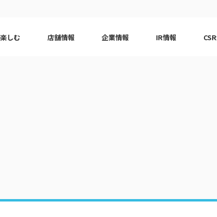
で楽しむ
店舗情報
企業情報
IR情報
CS
ピーアーク会員特典
エリア
千葉エリア
現
はじめてガイド
エリア
神奈川エリア
Q&A
ロット
代表挨拶
eco10プロジェクト
ピーアー
CSRニ