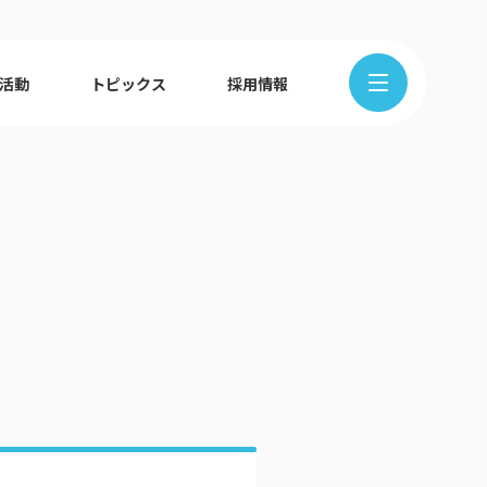
R活動
トピックス
採用情報
在地から探す
クの歩み
ュース
組織図