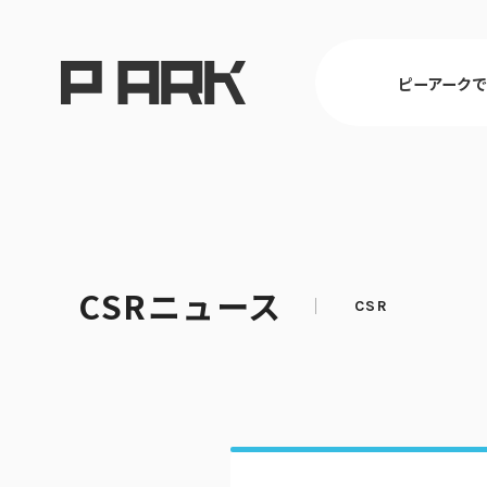
ピーアーク
東京
CSRニュース
ピーアークで楽しむ トップ
店舗情報 トップ
企業情報 トップ
CSR活動 トップ
埼玉
パチンコ・ス
会社概要
CSR理念