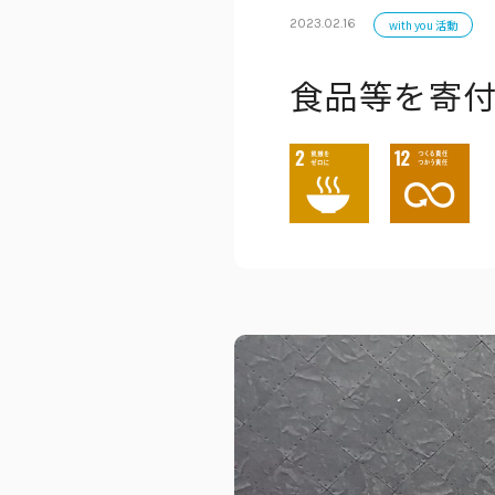
2023.02.16
with you 活動
食品等を寄
公式アカウン