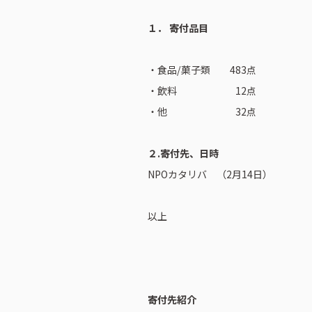
１． 寄付品目
・食品/菓子類 483点
・飲料 12点
・他 32点
ピーアークで楽しむ
企業情報
２.寄付先、日時
パチンコ・スロット
会社概要
NPOカタリバ （2月14日）
代表挨拶
店舗情報
ピーアークの歩
以上
東京エリア
組織図
埼玉エリア
企業・団体向け
千葉エリア
コーポレートブ
寄付先紹介