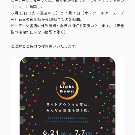
ピーアークで楽しむ
ピーアークグループでは、環境省が推進する「ライトダウンキャン
ペーン」に賛同し、
６月21日（火・夏至の日）と７月７日（木・クールアース・デ
ー）両日の夜８時から10時までの２時間、
ピーアークで楽しむ トップ
企業情報
ピーアーク各店の外部照明と看板の消灯を実施いたします。（安全
性の確保が出来ない箇所は除く）
パチンコ・スロット
ご理解とご協力の程お願いいたします。
企業情報 トップ
CSR活動
会社概要
代表挨拶
CSR活動 トップ
トピックス
ピーアークの歩み
CSR理念
企業理念
採用情報
組織図
eco10プロジェクト
IR情報
企業・団体向け募集情報
お問い合わせ
CSRニュース