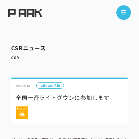
店舗情報
CSRニュース
エリアから探す
東京エリア
千葉エリア
埼玉エリア
神奈川エリア
with you 活動
2016.06.14
全国一斉ライトダウンに参加します
現在地から探す