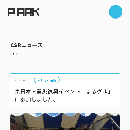
店舗情報
CSRニュース
エリアから探す
東京エリア
千葉エリア
埼玉エリア
神奈川エリア
with you 活動
2012.06.13
東日本大震災復興イベント「まるグル」
に参加しました。
現在地から探す