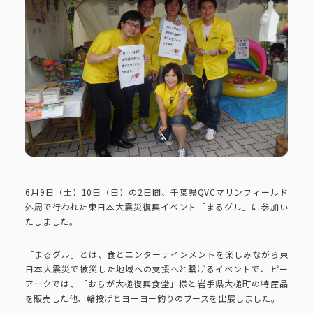
ピーアークで楽しむ
ピーアークで楽しむ トップ
企業情報
パチンコ・スロット
企業情報 トップ
CSR活動
会社概要
代表挨拶
CSR活動 トップ
トピックス
ピーアークの歩み
6月9日（土）10日（日）の2日間、千葉県QVCマリンフィールド
CSR理念
外周で行われた東日本大震災復興イベント「まるグル」に参加い
企業理念
採用情報
たしました。
組織図
eco10プロジェクト
「まるグル」とは、食とエンターテインメントを楽しみながら東
日本大震災で被災した地域への支援へと繋げるイベントで、ピー
IR情報
企業・団体向け募集情報
お問い合わせ
アークでは、「おらが大槌復興食堂」様と岩手県大槌町の特産品
CSRニュース
を販売した他、輪投げとヨーヨー釣りのブースを出展しました。