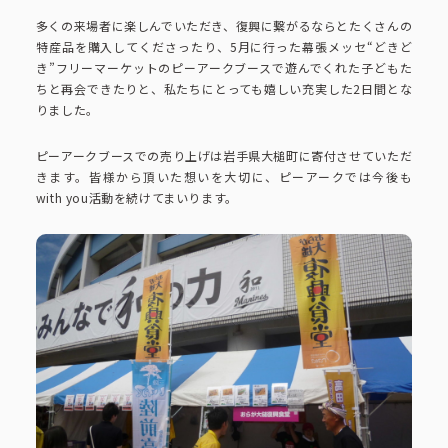
コーポレートブック
多くの来場者に楽しんでいただき、復興に繋がるならとたくさんの
特産品を購入してくださったり、5月に行った幕張メッセ“どきど
公式アカウント一覧
き”フリーマーケットのピーアークブースで遊んでくれた子どもた
ちと再会できたりと、私たちにとっても嬉しい充実した2日間とな
りました。
利用規約
プライバシーポリシー
ピーアークブースでの売り上げは岩手県大槌町に寄付させていただ
きます。皆様から頂いた想いを大切に、ピーアークでは今後も
サイトマップ
with you活動を続けてまいります。