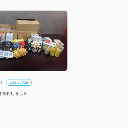
with you 活動
16
を寄付しました