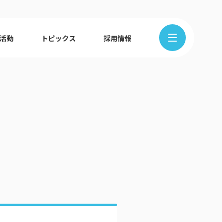
R活動
トピックス
採用情報
在地から探す
クの歩み
ュース
組織図