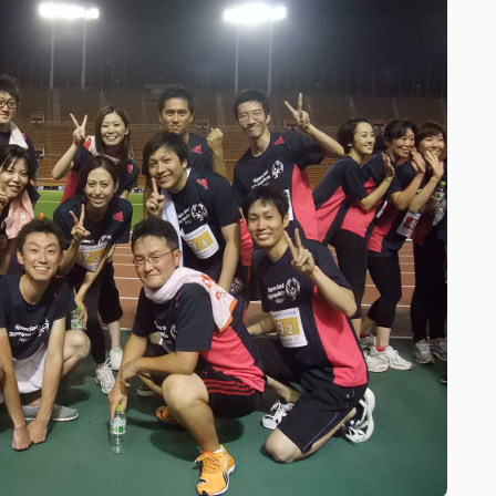
CSR活動
CSR理念
eco10プロジェクト
み
CSRニュース
トピックス
募集情報
企業理念
ック
採用情報
お問い合わせ