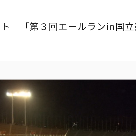
ト 「第３回エールランin国
ト一覧
企業・団体向け募集情報
コーポレ