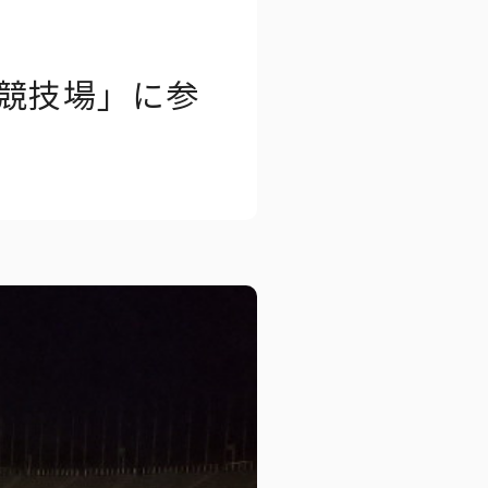
立競技場」に参
ートブック