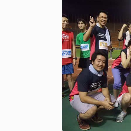
ピーアークで楽しむ
企業情報
パチンコ・スロット
会社概要
代表挨拶
店舗情報
ピーアークの歩
東京エリア
組織図
埼玉エリア
企業・団体向け
千葉エリア
コーポレートブ
神奈川エリア
IR情報