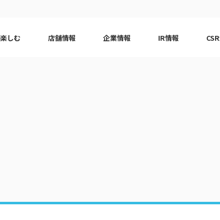
で楽しむ
店舗情報
企業情報
IR情報
CS
ピーアーク会員特典
エリア
千葉エリア
現
はじめてガイド
エリア
神奈川エリア
Q&A
ロット
代表挨拶
eco10プロジェクト
ピーアー
CSRニ