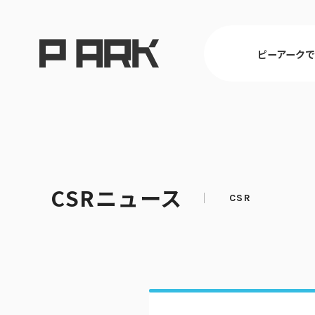
ピーアーク
東京
CSRニュース
ピーアークで楽しむ トップ
店舗情報 トップ
企業情報 トップ
CSR活動 トップ
埼玉
パチンコ・ス
会社概要
CSR理念