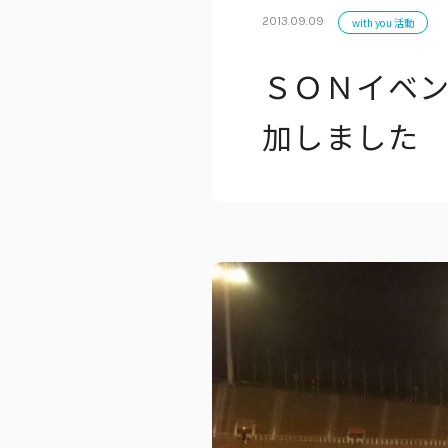
2013.09.09
with you 活動
ＳＯＮイベン
公式アカウン
加しました