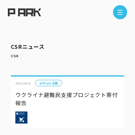
店舗情報
CSRニュース
エリアから探す
東京エリア
千葉エリア
埼玉エリア
神奈川エリア
with you 活動
2022.04.15
ウクライナ避難民支援プロジェクト寄付
報告
現在地から探す