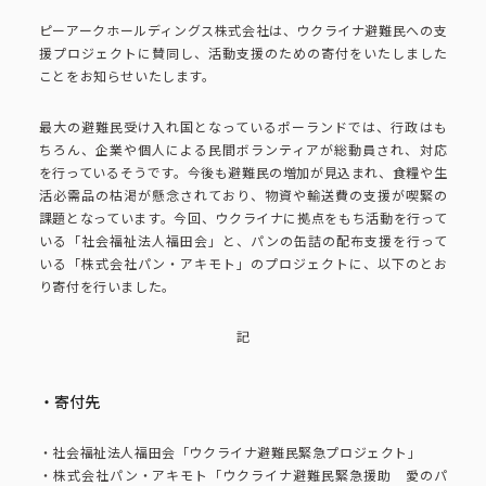
ピーアークで楽しむ
ピーアークホールディングス株式会社は、ウクライナ避難民への支
援プロジェクトに賛同し、活動支援のための寄付をいたしました
ことをお知らせいたします。
ピーアークで楽しむ トップ
企業情報
最大の避難民受け入れ国となっているポーランドでは、行政はも
パチンコ・スロット
ちろん、企業や個人による民間ボランティアが総動員され、対応
企業情報 トップ
CSR活動
を行っているそうです。今後も避難民の増加が見込まれ、食糧や生
活必需品の枯渇が懸念されており、物資や輸送費の支援が喫緊の
課題となっています。今回、ウクライナに拠点をもち活動を行って
会社概要
代表挨拶
いる「社会福祉法人福田会」と、パンの缶詰の配布支援を行って
CSR活動 トップ
トピックス
いる「株式会社パン・アキモト」のプロジェクトに、以下のとお
り寄付を行いました。
ピーアークの歩み
CSR理念
記
企業理念
採用情報
組織図
eco10プロジェクト
・寄付先
IR情報
企業・団体向け募集情報
お問い合わせ
CSRニュース
・社会福祉法人福田会「ウクライナ避難民緊急プロジェクト」
・株式会社パン・アキモト「ウクライナ避難民緊急援助 愛のパ