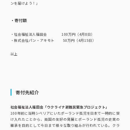
コーポレートブック
ンを届けよう！」
公式アカウント一覧
・寄付額
・社会福祉法人福田会 100万円（4月8日）
・株式会社パン・アキモト 50万円（4月15日）
利用規約
プライバシーポリシー
以上
サイトマップ
寄付先紹介
社会福祉法人福田会「ウクライナ避難民緊急プロジェクト」
100年前に当時シベリアにいたポーランド孤児を日本で一時的に受
け入れたことから、両国の友好の発展とポーランド孤児の史実の
継承を目的として今日まで様々な取り組みが行われている。クラ