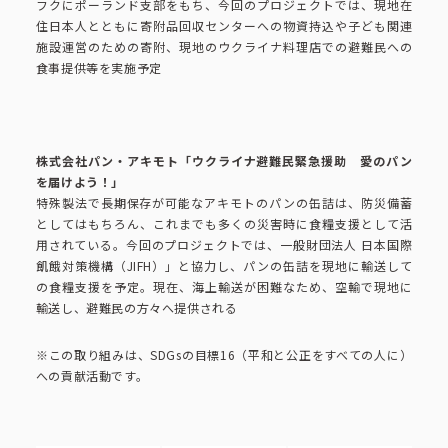
フクにポーランド支部をもち、今回のプロジェクトでは、現地在
住日本人とともに寄附品回収センターへの物資持込や子ども関連
施設運営のための寄附、現地のウクライナ料理店での避難民への
食事提供等を実施予定
株式会社パン・アキモト「ウクライナ避難民緊急援助 愛のパン
を届けよう！」
特殊製法で長期保存が可能なアキモトのパンの缶詰は、防災備蓄
としてはもちろん、これまでも多くの災害時に食糧支援として活
用されている。今回のプロジェクトでは、一般財団法人 日本国際
飢餓対策機構（JIFH）」と協力し、パンの缶詰を現地に輸送して
の食糧支援を予定。現在、海上輸送が困難なため、空輸で現地に
輸送し、避難民の方々へ提供される
※この取り組みは、SDGsの目標16（平和と公正をすべての人に）
への貢献活動です。