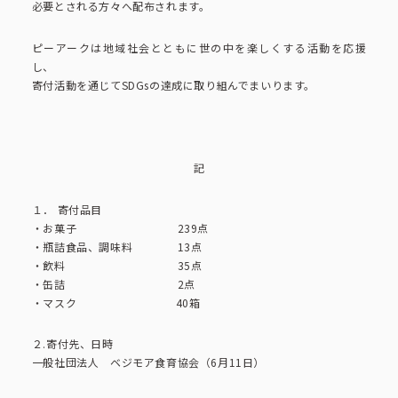
必要とされる方々へ配布されます。
コーポレートブック
ピーアークは地域社会とともに世の中を楽しくする活動を応援
公式アカウント一覧
し、
寄付活動を通じてSDGsの達成に取り組んでまいります。
利用規約
プライバシーポリシー
記
サイトマップ
１． 寄付品目
・お菓子 239点
・瓶詰食品、調味料 13点
・飲料 35点
・缶詰 2点
・マスク 40箱
２.寄付先、日時
一般社団法人 ベジモア食育協会（6月11日）