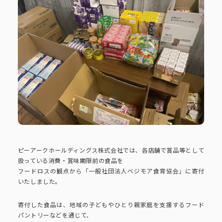
ピーアークで楽しむ
ピーアークで楽しむ トップ
企業情報
パチンコ・スロット
企業情報 トップ
CSR活動
会社概要
代表挨拶
CSR活動 トップ
トピックス
ピーアークの歩み
CSR理念
ピーアークホールディングス株式会社では、各店舗で賞品等として
企業理念
採用情報
扱っている消費・賞味期限前の食品を
組織図
フードロスの観点から「一般社団法人ベジモア食育協会」に寄付
eco10プロジェクト
いたしました。
IR情報
企業・団体向け募集情報
お問い合わせ
寄付した食品は、地域の子どもやひとり親家庭を支援するフード
CSRニュース
パントリーなどを通じて、