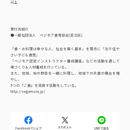
以上
寄付先紹介
●一般社団法人 ベジモア食育協会(足立区)
「食・お料理は幸せな人、社会を築く基本」を理念に「北千住や
さい子ども食堂」
「ベジモア認定インストラクター養成講座」などの活動を通して
場づくり＆人材養成を行っている。
また、地域、旬の野菜を一緒に料理し、地域での共食の機会を増
やし、
9つの『こ食』を見直す活動をしている。
http://vegemore.jp/
Xでポスト
Facebookでシェア
LINEで送る