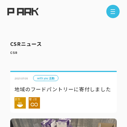
店舗情報
CSRニュース
エリアから探す
東京エリア
千葉エリア
埼玉エリア
神奈川エリア
with you 活動
2021.07.05
地域のフードパントリーに寄付しました
現在地から探す