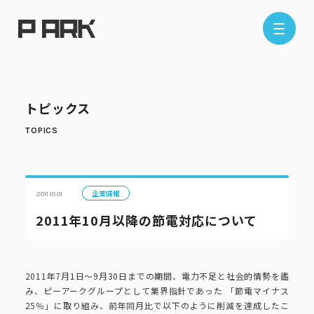
店舗情報
トピックス
エリアから探す
東京エリア
千葉エリア
埼玉エリア
神奈川エリア
企業情報
2011.10.01
2011年10月以降の節電対応について
現在地から探す
2011年7月1日～9月30日までの期間、電力不足と社会的情勢を鑑
み、ピーアークグループとして業界指針であった 「節電マイナス
25％」に取り組み、前年同月比で以下のように削減を達成したこ