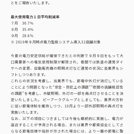
ピーアークで楽しむ
とをご報告いたします。
最大使用電力１日平均削減率
ピーアークで楽しむ トップ
企業情報
７月 30.7％
８月 35.4％
９月 28.6％
パチンコ・スロット
※ 2010年９月時点電力監視システム導入32店舗対象
企業情報 トップ
CSR活動
今夏の電力安定供給が確保できたとの判断で９月９日をもって大
会社概要
代表挨拶
口需要家への電気使用制限が解除され、巷間では鉄道の通常ダイ
ヤへの変更、自動販売機の照明点灯など通常の状況に各業界もシ
CSR活動 トップ
トピックス
フトしつつあります。
ピーアークの歩み
これらの状況を考慮し、当業界でも、節電中外灯が消灯している
CSR理念
ことにより問題となった“安全・防犯上の課題”“夜間の店舗視認性
の課題”を考慮し、外壁照明、外灯の一部を再点灯させることを決
企業理念
採用情報
組織図
定いたしました。 ピーアークグループとしましても、業界の方針
eco10プロジェクト
に従い節電体制を維持しつつ、10月より一部外部照明の再点灯を
実施いたします。
IR情報
企業・団体向け募集情報
お問い合わせ
なお、以下の項目につきましては今後も継続的に実施し、電力が
CSRニュース
逼迫することが予測される場合、または業界や都県協会としてさ
らなる節電目標や指針が示された場合には、より一層の節電に取