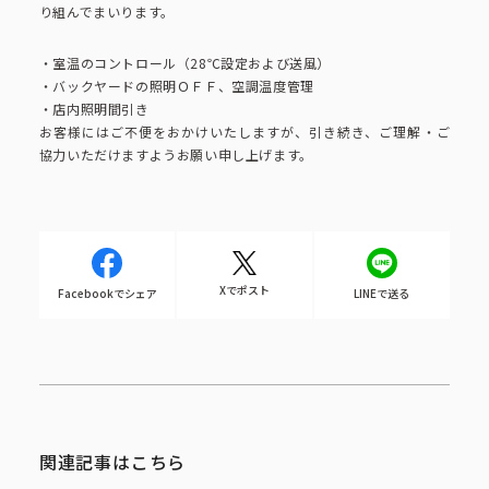
コーポレートブック
り組んでまいります。
・室温のコントロール（28℃設定および送風）
公式アカウント一覧
・バックヤードの照明ＯＦＦ、空調温度管理
・店内照明間引き
お客様にはご不便をおかけいたしますが、引き続き、ご理解・ご
協力いただけますようお願い申し上げます。
利用規約
プライバシーポリシー
サイトマップ
Xでポスト
Facebookでシェア
LINEで送る
関連記事はこちら