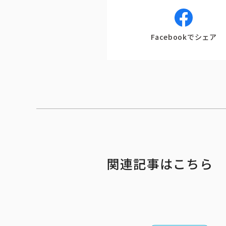
Facebookでシェア
ピーアークで楽しむ
企業情報
パチンコ・スロット
会社概要
代表挨拶
店舗情報
ピーアークの歩
東京エリア
組織図
埼玉エリア
企業・団体向け
関連記事はこちら
千葉エリア
コーポレートブ
神奈川エリア
IR情報