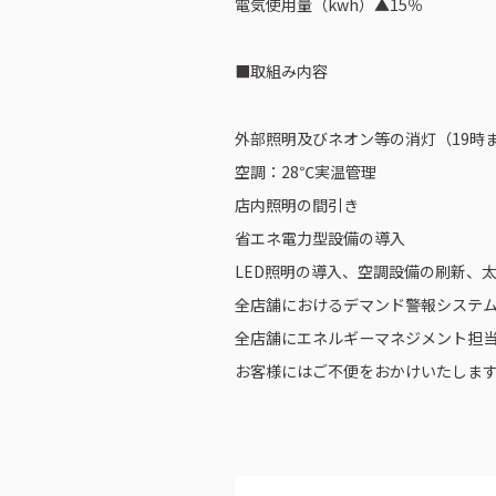
電気使用量（kwh）▲15％
■取組み内容
外部照明及びネオン等の消灯（19時
空調：28℃実温管理
店内照明の間引き
省エネ電力型設備の導入
​LED照明の導入、空調設備の刷新
全店舗におけるデマンド警報システ
全店舗にエネルギーマネジメント担
お客様にはご不便をおかけいたしま