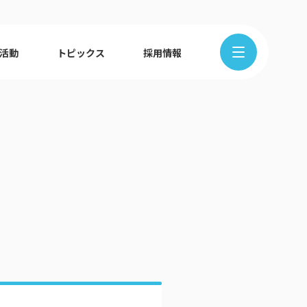
R活動
トピックス
採用情報
在地から探す
クの歩み
ュース
組織図