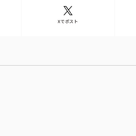
Xでポスト
CSR活動
CSR理念
eco10プロジェクト
み
CSRニュース
トピックス
募集情報
企業理念
ック
採用情報
お問い合わせ