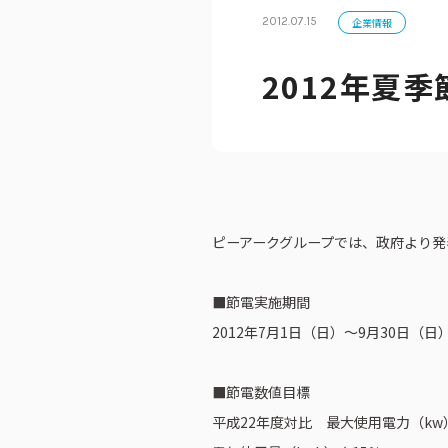
2012.07.15
企業情報
2012年夏
公式アカウン
ピーアークグループでは、政府より
■節電実施期間
2012年7月1日（日）～9月30日（日
■節電数値目標
平成22年度対比 最大使用電力（kw