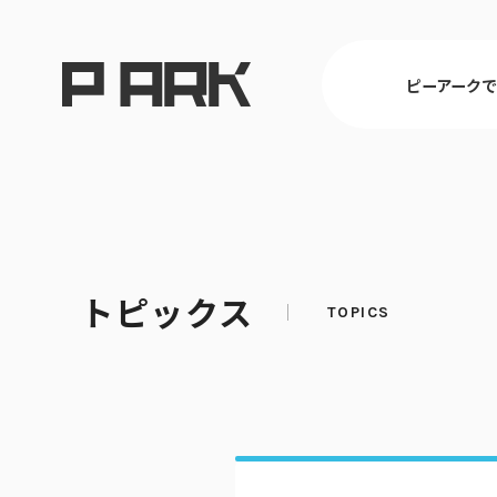
ピーアーク
東京
トピックス
ピーアークで楽しむ トップ
店舗情報 トップ
企業情報 トップ
CSR活動 トップ
埼玉
パチンコ・ス
会社概要
CSR理念