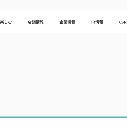
で楽しむ
店舗情報
企業情報
IR情報
CS
ピーアーク会員特典
エリア
千葉エリア
現
はじめてガイド
エリア
神奈川エリア
Q&A
ロット
代表挨拶
eco10プロジェクト
ピーアー
CSRニ