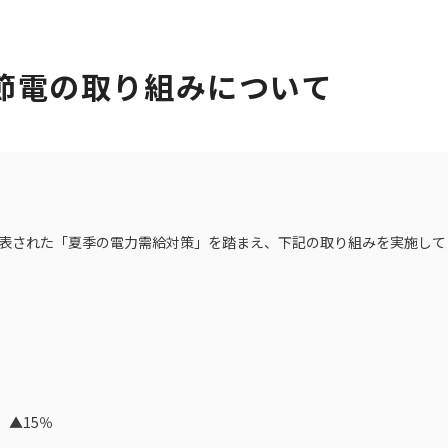
季節電の取り組みについて
ト一覧
企業・団体向け募集情報
コーポレ
発表された「夏季の電力需給対策」を踏まえ、下記の取り組みを実施して
）
）▲15％