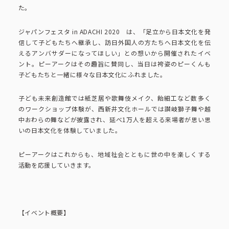
ピーアークで楽しむ
た。
ジャパンフェスタ in ADACHI 2020 は、「足立から日本文化を発
ピーアークで楽しむ トップ
企業情報
信して子どもたちへ継承し、訪日外国人の方たちへ日本文化を伝
えるアンバサダーになってほしい」との想いから開催されたイベ
ント。ピーアークはその趣旨に賛同し、当日は袴姿のピーくんも
パチンコ・スロット
子どもたちと一緒に様々な日本文化にふれました。
企業情報 トップ
CSR活動
子ども未来創造館では紙芝居や歌舞伎メイク、飴細工など数多く
会社概要
代表挨拶
のワークショップ体験が、西新井文化ホールでは讃岐獅子舞や越
中おわらの舞などが披露され、延べ1万人を超える来場者が思い思
CSR活動 トップ
トピックス
いの日本文化を体験していました。
ピーアークの歩み
CSR理念
ピーアークはこれからも、地域社会とともに世の中を楽しくする
企業理念
採用情報
活動を応援していきます。
組織図
eco10プロジェクト
IR情報
企業・団体向け募集情報
お問い合わせ
CSRニュース
【イベント概要】