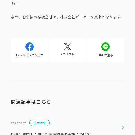
ピーアークで楽しむ
す。
なお、合併後の存続会社は、株式会社ピーアーク東京となります。
ピーアークで楽しむ トップ
企業情報
パチンコ・スロット
企業情報 トップ
CSR活動
Xでポスト
Facebookでシェア
LINEで送る
会社概要
代表挨拶
CSR活動 トップ
トピックス
ピーアークの歩み
CSR理念
企業理念
採用情報
組織図
関連記事はこちら
eco10プロジェクト
IR情報
企業・団体向け募集情報
お問い合わせ
企業情報
2026.07.07
CSRニュース
接遇品質向上に向けた覆面調査の実施について