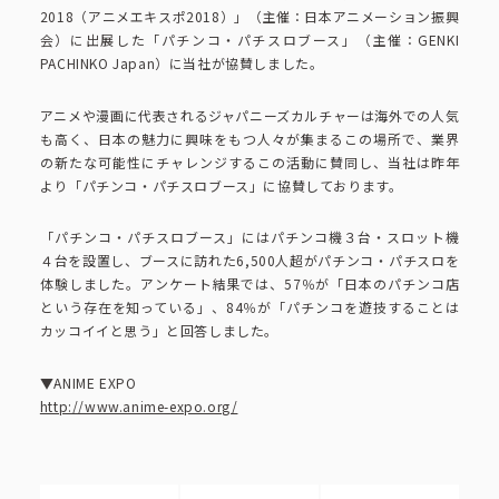
ピーアークで楽しむ
2018（アニメエキスポ2018）」（主催：日本アニメーション振興
会）に出展した「パチンコ・パチスロブース」（主催：GENKI
PACHINKO Japan）に当社が協賛しました。
ピーアークで楽しむ トップ
企業情報
アニメや漫画に代表されるジャパニーズカルチャーは海外での人気
も高く、日本の魅力に興味をもつ人々が集まるこの場所で、業界
パチンコ・スロット
の新たな可能性にチャレンジするこの活動に賛同し、当社は昨年
企業情報 トップ
CSR活動
より「パチンコ・パチスロブース」に協賛しております。
会社概要
代表挨拶
「パチンコ・パチスロブース」にはパチンコ機３台・スロット機
４台を設置し、ブースに訪れた6,500人超がパチンコ・パチスロを
CSR活動 トップ
トピックス
体験しました。アンケート結果では、57％が「日本のパチンコ店
ピーアークの歩み
という存在を知っている」、84％が「パチンコを遊技することは
CSR理念
カッコイイと思う」と回答しました。
企業理念
採用情報
組織図
▼ANIME EXPO
eco10プロジェクト
http://www.anime-expo.org/
IR情報
企業・団体向け募集情報
お問い合わせ
CSRニュース