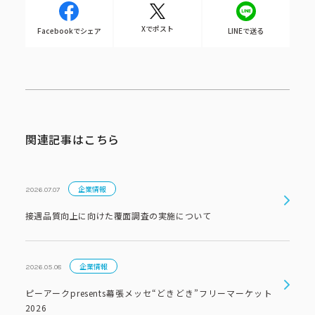
コーポレートブック
Xでポスト
Facebookでシェア
LINEで送る
公式アカウント一覧
利用規約
プライバシーポリシー
サイトマップ
関連記事はこちら
企業情報
2026.07.07
接遇品質向上に向けた覆面調査の実施について
企業情報
2026.05.08
ピーアークpresents幕張メッセ“どきどき”フリーマーケット
2026