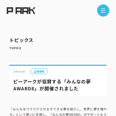
店舗情報
トピックス
エリアから探す
東京エリア
千葉エリア
埼玉エリア
神奈川エリア
企業情報
2018.03.06
ピーアークが協賛する「みんなの夢
AWARD8」が開催されました
現在地から探す
「みんなをワクワクさせるすてきな夢を紹介し、世界に夢を増や
す」という想いに共感し、「みんなの夢AWARD」のサポートも５