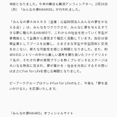
ピーアークで楽しむ
年目となりました。今年の舞台も舞浜アンフィシアター。2月26日
（月）「みんなの夢AWARD8」が行われました。
ピーアークで楽しむ トップ
企業情報
「みんなの夢ＡＷＡＲＤ（主催：公益財団法人みんなの夢をかな
える会）」は、みんなをワクワクさせ、みんなに夢を与えるすて
きな夢に贈られるAWARDで、これからの社会を担っていく学生が
パチンコ・スロット
事務局として企画から運営まで幅広く活動しています。当日は協
企業情報 トップ
CSR活動
賛企業としてブースを出展し、さまざまな学生や学生団体と交流
をおこない、新たな可能性を感じる時間となりました。また、約
会社概要
代表挨拶
400のエントリーの中から厳しい選考を勝ち抜いたファイナリスト
７名が、それぞれ夢の実現プランを熱くプレゼンするステージは
CSR活動 トップ
トピックス
大いなる熱気に包まれ、夢が誰かを・社会を元気にするその想い
ピーアークの歩み
はまさにFun for Lifeを感じる瞬間となりました。
CSR理念
企業理念
採用情報
ピーアークグループはクレドFun for Lifeのもと、今後も「夢を追
組織図
いかける人」を応援いたします。
eco10プロジェクト
IR情報
企業・団体向け募集情報
お問い合わせ
CSRニュース
「みんなの夢AWARD」オフィシャルサイト