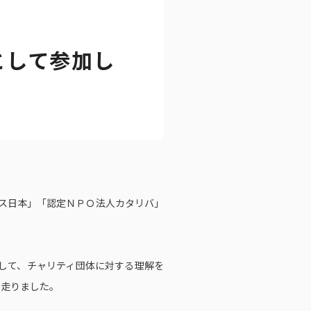
として参加し
ートブック
クス日本」「認定ＮＰＯ法人カタリバ」
して、チャリティ団体に対する理解を
を走りました。