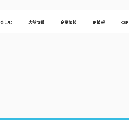
で楽しむ
店舗情報
企業情報
IR情報
CS
ピーアーク会員特典
エリア
千葉エリア
現
はじめてガイド
エリア
神奈川エリア
Q&A
ロット
代表挨拶
eco10プロジェクト
ピーアー
CSRニ