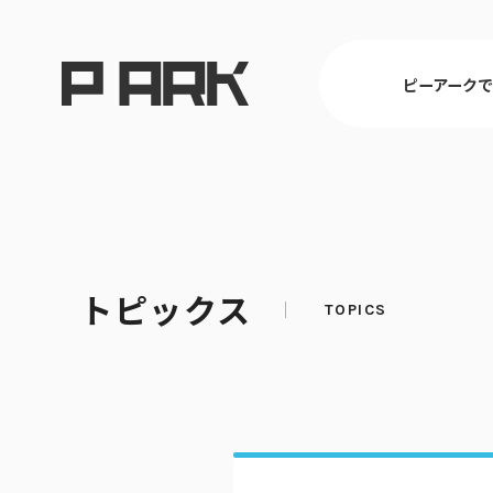
ピーアーク
東京
トピックス
ピーアークで楽しむ トップ
店舗情報 トップ
企業情報 トップ
CSR活動 トップ
埼玉
パチンコ・ス
会社概要
CSR理念