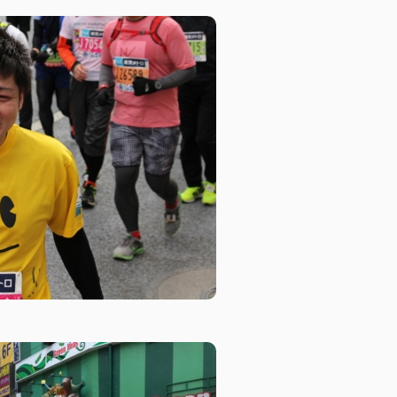
CSR活動
CSR理念
eco10プロジェクト
み
CSRニュース