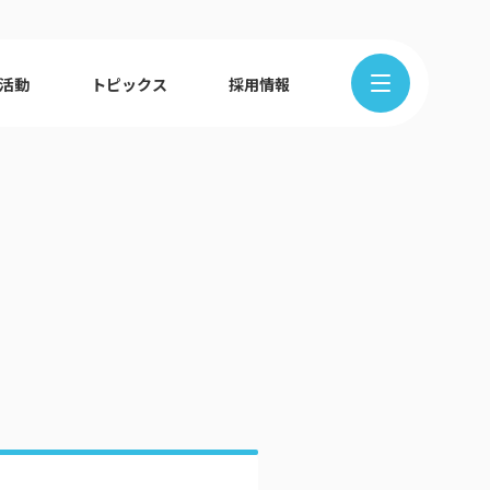
R活動
トピックス
採用情報
在地から探す
クの歩み
ュース
組織図