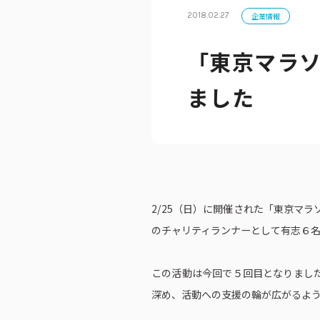
2018.02.27
企業情報
「東京マラソ
公式アカウン
ました
2/25（日）に開催された「東京マ
のチャリティランナーとして有志６
この活動は今回で５回目となりまし
深め、活動への支援の輪が広がるよ