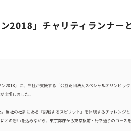
ン2018」チャリティランナー
ト一覧
企業・団体向け募集情報
コーポレ
ラソン2018」に、当社が支援する「公益財団法人スペシャルオリンピッ
名が出場しました。
た。当社の社訓にある『挑戦するスピリット』を体現するチャレンジと
うにとの想いを込めながら、東京都庁から東京駅前・行幸通りのコース