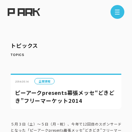
店舗情報
トピックス
エリアから探す
東京エリア
千葉エリア
埼玉エリア
神奈川エリア
企業情報
2014.05.14
ピーアークpresents幕張メッセ“どきど
き”フリーマーケット2014
現在地から探す
５月３日（土）～５日（月・祝）、今年で12回目のスポンサード
となった「ピーアークpresents幕張メッセ”どきどき”フリーマー