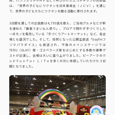
尚、パンフレットやＨＰなどで呼びかけたエコキャップの売却益
コーポレートブック
は、「世界の子どもにワクチンを日本委員会（ＪＣＶ）」を通じ
て、世界の子どもたちにワクチンを贈る活動に寄付されます。
公式アカウント一覧
3日間を通しての出店数は4,795店を数え、ご当地グルメなどが軒
を連ねた「幕張うまいもん祭り」、プロアマ問わず手づくりした
一点モノを販売している「手づくりアートマーケット」など、各会
場とも盛況でした。そして、恒例となった公開生放送「bayfmフ
利用規約
プライバシーポリシー
リマパラダイス」も放送され、午後のメインステージでは
サイトマップ
TERU（GLAY）様・ゴスペラーズ様をはじめとする多数の豪華ゲ
ストが出演し、会場は大いに盛り上がりました。ピーアークのク
レドＦｕｎｆｏｒ Ｌｉｆｅを多くの方に体感していただけた３日
間となりました。