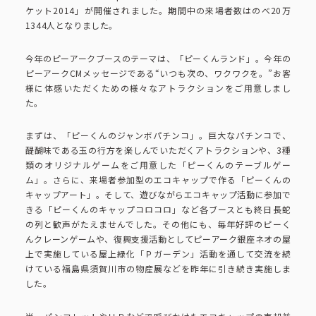
ピーアークで楽しむ
ケット2014」が開催されました。期間中の来場者数はのべ20万
1344人となりました。
ピーアークで楽しむ トップ
企業情報
今年のピーアークブースのテーマは、「ピーくんランド」。今年の
ピーアークCMメッセージである“いつも次の、ワクワクを。”お客
様に体感いただくための様々なアトラクションをご用意しまし
パチンコ・スロット
た。
企業情報 トップ
CSR活動
まずは、「ピーくんのジャンボパチンコ」。巨大なパチンコで、
会社概要
代表挨拶
醍醐味である玉の行方を楽しんでいただくアトラクションや、3種
類のオリジナルゲームをご用意した「ピーくんのテーブルゲー
CSR活動 トップ
トピックス
ム」。さらに、来場者参加型のエコキャップで作る「ピーくんの
ピーアークの歩み
キャップアート」。そして、遊びながらエコキャップ活動に参加で
CSR理念
きる「ピーくんのキャップコロコロ」など各ブースとも終日長蛇
企業理念
採用情報
の列と歓声がたえませんでした。その他にも、毎年好評のピーく
組織図
んクレーンゲームや、復興支援活動としてピーアーク銀座ネオの屋
eco10プロジェクト
上で実施している屋上緑化「Ｐガーデン」活動を通して交流を続
けている福島県須賀川市の物産展などを昨年に引き続き実施しま
IR情報
企業・団体向け募集情報
お問い合わせ
した。
CSRニュース