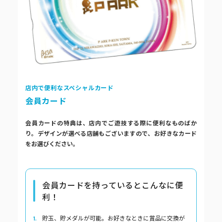
ピーアークで楽しむ
ピーアークで楽しむ トップ
企業情報
パチンコ・スロット
企業情報 トップ
CSR活動
店内で便利なスペシャルカード
会員カード
会社概要
代表挨拶
CSR活動 トップ
トピックス
会員カードの特典は、店内でご遊技する際に便利なものばか
り。デザインが選べる店舗もございますので、お好きなカード
ピーアークの歩み
CSR理念
をお選びください。
企業理念
採用情報
組織図
eco10プロジェクト
会員カードを持っているとこんなに便
利！
IR情報
企業・団体向け募集情報
お問い合わせ
CSRニュース
貯玉、貯メダルが可能。お好きなときに賞品に交換が