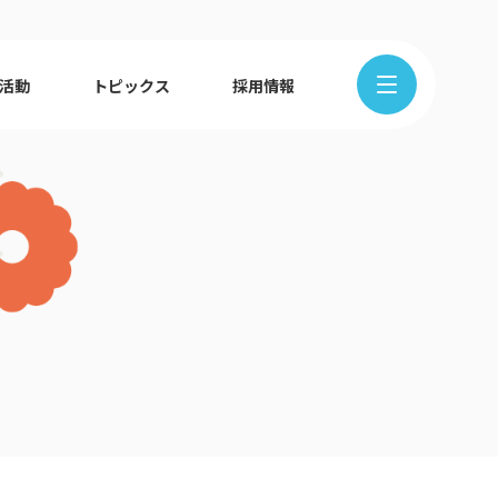
R活動
トピックス
採用情報
在地から探す
クの歩み
ュース
組織図