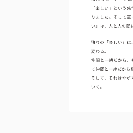
「楽しい」という感
りました。そして至
い』は、人と人の間
独りの「楽しい」は
変わる。
仲間と一緒だから、
て仲間と一緒だから
そして、それはやが
ピーアークで楽しむ
企業情報
いく。
パチンコ・スロット
会社概要
代表挨拶
店舗情報
ピーアークの歩
東京エリア
組織図