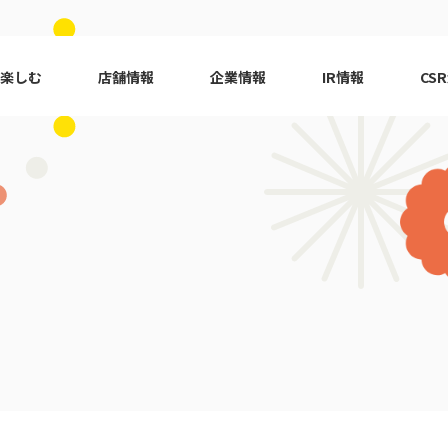
で楽しむ
店舗情報
企業情報
IR情報
CS
ピーアーク会員特典
エリア
千葉エリア
現
はじめてガイド
エリア
神奈川エリア
Q&A
ロット
代表挨拶
eco10プロジェクト
ピーアー
CSRニ