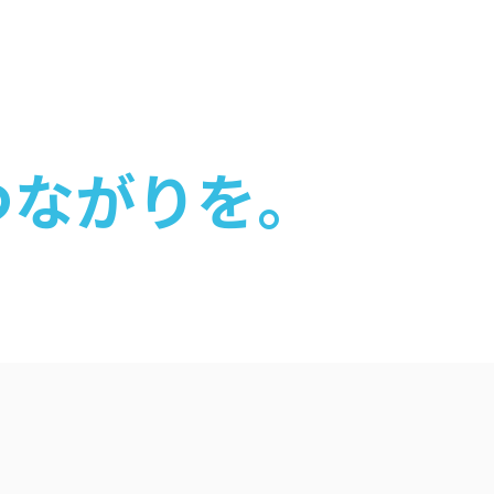
ートブック
つながりを。