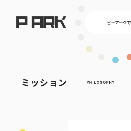
ピーアーク
東京
ミッション
ピーアークで楽しむ トップ
店舗情報 トップ
企業情報 トップ
CSR活動 トップ
埼玉
パチンコ・ス
会社概要
CSR理念