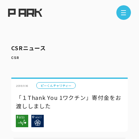
店舗情報
CSRニュース
エリアから探す
東京エリア
千葉エリア
埼玉エリア
神奈川エリア
ピーくんチャリティー
2019.11.18
「１Thank You 1ワクチン」寄付金をお
渡ししました
現在地から探す