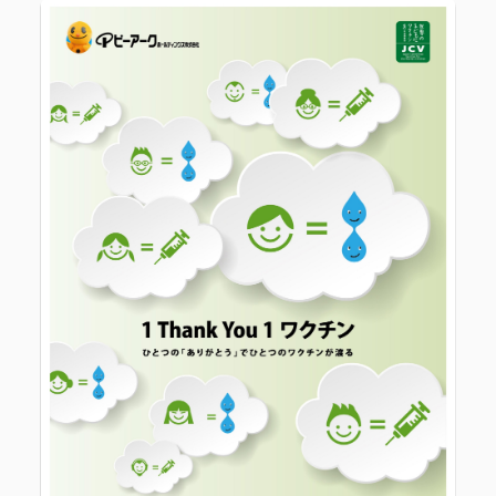
ピーアークで楽しむ
ピーアークで楽しむ トップ
企業情報
パチンコ・スロット
企業情報 トップ
CSR活動
会社概要
代表挨拶
CSR活動 トップ
トピックス
ピーアークの歩み
CSR理念
企業理念
採用情報
組織図
eco10プロジェクト
IR情報
企業・団体向け募集情報
お問い合わせ
CSRニュース