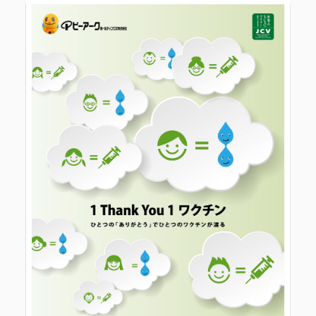
ピーアークで楽しむ
ピーアークで楽しむ トップ
企業情報
パチンコ・スロット
企業情報 トップ
CSR活動
会社概要
代表挨拶
CSR活動 トップ
トピックス
ピーアークの歩み
CSR理念
企業理念
採用情報
組織図
eco10プロジェクト
IR情報
企業・団体向け募集情報
お問い合わせ
CSRニュース