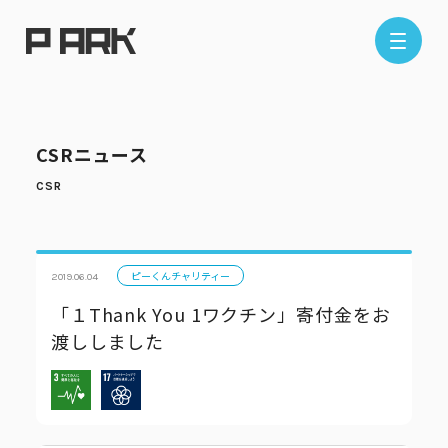
店舗情報
CSRニュース
エリアから探す
東京エリア
千葉エリア
埼玉エリア
神奈川エリア
ピーくんチャリティー
2019.06.04
「１Thank You 1ワクチン」寄付金をお
渡ししました
現在地から探す