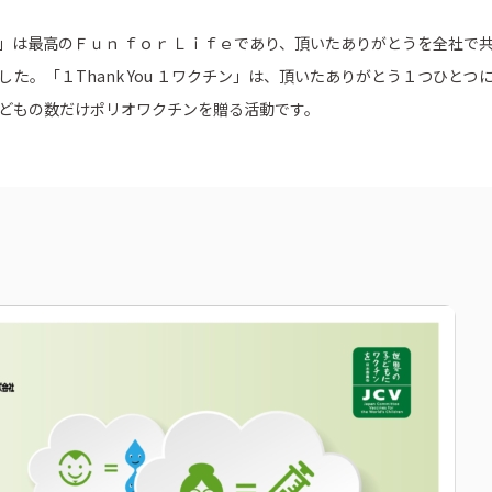
トピックス
募集情報
」は最高のＦｕｎ ｆｏｒ Ｌｉｆｅであり、頂いたありがとうを全社で
企業理念
た。「１Thank You １ワクチン」は、頂いたありがとう１つひと
ック
どもの数だけポリオワクチンを贈る活動です。
採用情報
お問い合わせ