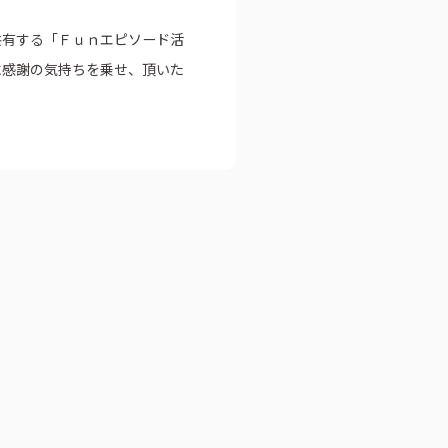
共有する「Ｆｕｎエピソード活
つに感謝の気持ちを乗せ、頂いた
公式アカウント一覧