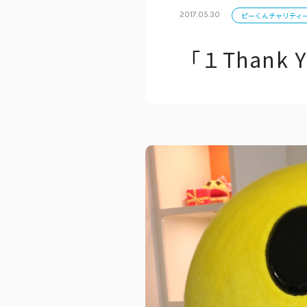
2017.05.30
ピーくんチャリティ
「１Thank
公式アカウン