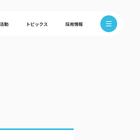
R活動
トピックス
採用情報
在地から探す
クの歩み
ュース
組織図