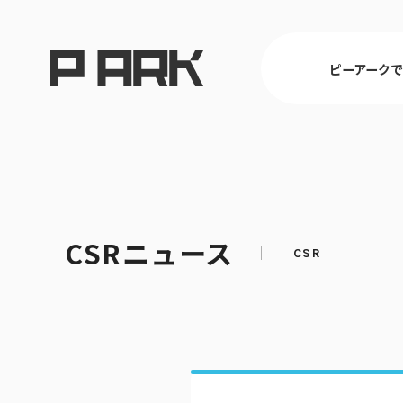
ピーアーク
東京
CSRニュース
ピーアークで楽しむ トップ
店舗情報 トップ
企業情報 トップ
CSR活動 トップ
埼玉
パチンコ・ス
会社概要
CSR理念