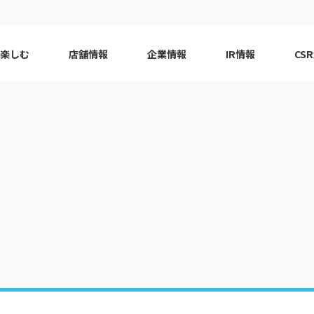
で楽しむ
店舗情報
企業情報
IR情報
CS
ピーアーク会員特典
エリア
千葉エリア
現
はじめてガイド
エリア
神奈川エリア
Q&A
ロット
代表挨拶
eco10プロジェクト
ピーアー
CSRニ