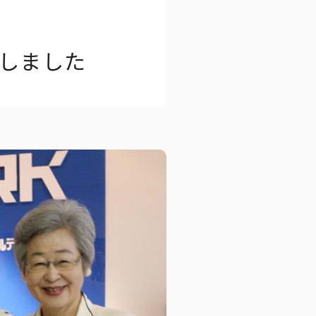
ししました
ートブック