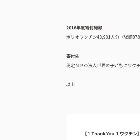
2016年度寄付総額
ポリオワクチン43,901人分（総額878
寄付先
認定ＮＰＯ法人世界の子どもにワクチン
以上
ピーアークで楽しむ
企業情報
パチンコ・スロット
会社概要
代表挨拶
店舗情報
ピーアークの歩
【１Thank You １ワクチ
東京エリア
組織図