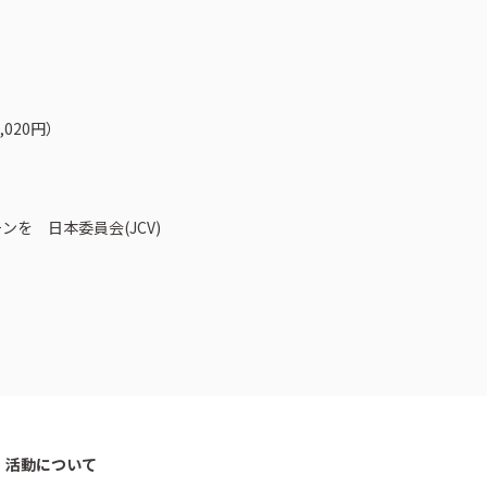
,020円）
を 日本委員会(JCV)
CSR活動
CSR理念
eco10プロジェクト
み
CSRニュース
ン】活動について