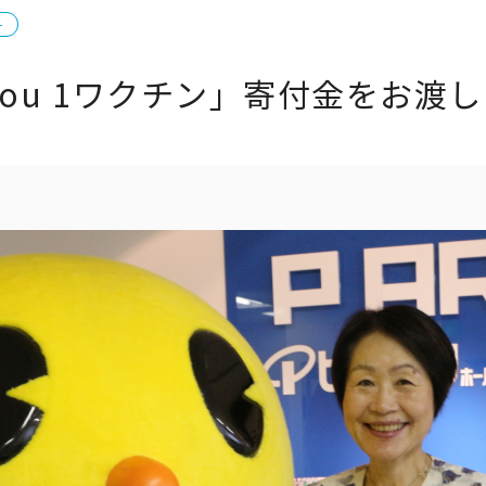
ー
 You 1ワクチン」寄付金をお渡
ト一覧
企業・団体向け募集情報
コーポレ