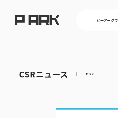
ピーアーク
東京
CSRニュース
ピーアークで楽しむ トップ
店舗情報 トップ
企業情報 トップ
CSR活動 トップ
埼玉
パチンコ・ス
会社概要
CSR理念