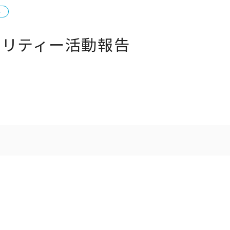
ー
ャリティー活動報告
ト一覧
企業・団体向け募集情報
コーポレ