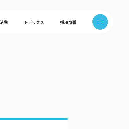
R活動
トピックス
採用情報
在地から探す
クの歩み
ュース
組織図