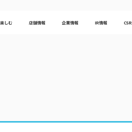
で楽しむ
店舗情報
企業情報
IR情報
CS
ピーアーク会員特典
エリア
千葉エリア
現
はじめてガイド
エリア
神奈川エリア
Q&A
ロット
代表挨拶
eco10プロジェクト
ピーアー
CSRニ