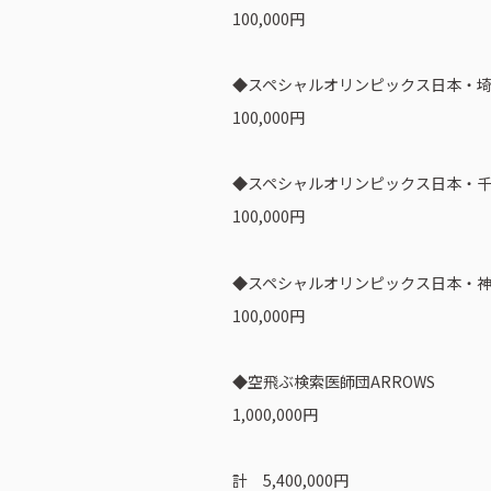
100,000円
◆スペシャルオリンピックス日本・
100,000円
ピーアークで楽しむ
企業情報
◆スペシャルオリンピックス日本・
パチンコ・スロット
会社概要
100,000円
代表挨拶
店舗情報
◆スペシャルオリンピックス日本・
ピーアークの歩
100,000円
東京エリア
組織図
埼玉エリア
企業・団体向け
◆空飛ぶ検索医師団ARROWS
千葉エリア
コーポレートブ
1,000,000円
神奈川エリア
IR情報
計 5,400,000円