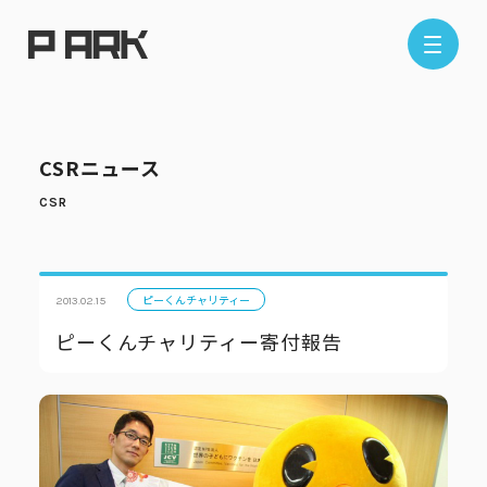
店舗情報
CSRニュース
エリアから探す
東京エリア
千葉エリア
埼玉エリア
神奈川エリア
ピーくんチャリティー
2013.02.15
ピーくんチャリティー寄付報告
現在地から探す