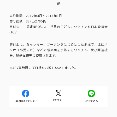
コーポレートブック
記
実施期間 2012年4月～2013年1月
公式アカウント一覧
寄付総額 334万2705円
寄付先 認定NPO法人 世界の子どもにワクチンを日本委員会
(JCV)
利用規約
プライバシーポリシー
寄付金は、ミャンマー、ブータンをはじめとした地域で、主にポ
リオ（小児マヒ）などの感染病を予防するワクチン、及び関連機
サイトマップ
器、輸送設備等に使用されます。
※JCV事務所にて目録をお渡しいたしました。
Xでポスト
Facebookでシェア
LINEで送る