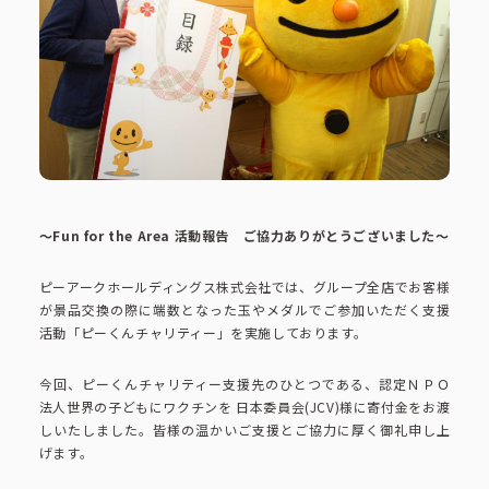
ピーアークで楽しむ
ピーアークで楽しむ トップ
企業情報
パチンコ・スロット
企業情報 トップ
CSR活動
会社概要
代表挨拶
～Fun for the Area 活動報告 ご協力ありがとうございました～
CSR活動 トップ
トピックス
ピーアークホールディングス株式会社では、グループ全店でお客様
ピーアークの歩み
が景品交換の際に端数となった玉やメダルでご参加いただく支援
CSR理念
活動「ピーくんチャリティー」を実施しております。
企業理念
採用情報
組織図
eco10プロジェクト
今回、ピーくんチャリティー支援先のひとつである、認定ＮＰＯ
法人世界の子どもにワクチンを 日本委員会(JCV)様に寄付金をお渡
しいたしました。皆様の温かいご支援とご協力に厚く御礼申し上
IR情報
企業・団体向け募集情報
お問い合わせ
CSRニュース
げます。