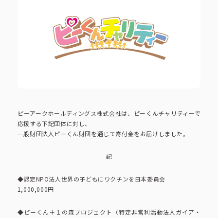
ピーアークで楽しむ
ピーアークで楽しむ トップ
企業情報
パチンコ・スロット
企業情報 トップ
CSR活動
会社概要
代表挨拶
ピーアークホールディングス株式会社は、ピーくんチャリティーで
CSR活動 トップ
トピックス
応援する下記団体に対し、
ピーアークの歩み
一般財団法人ピーくん財団を通じて寄付金をお届けしました。
CSR理念
企業理念
採用情報
記
組織図
eco10プロジェクト
◆認定NPO法人世界の子どもにワクチンを日本委員会
1,000,000円
IR情報
企業・団体向け募集情報
お問い合わせ
CSRニュース
◆ピーくん＋１の森プロジェクト（特定非営利活動法人ガイア・