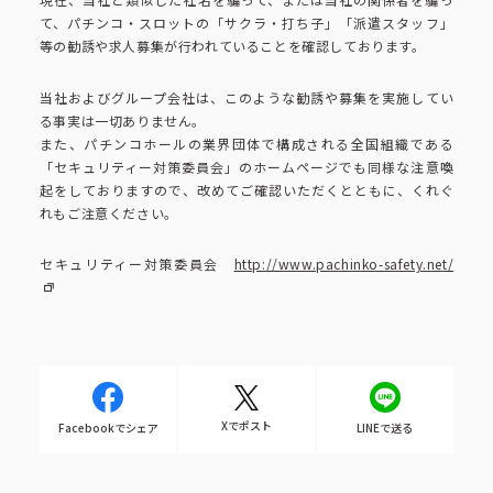
ピーアークで楽しむ
て、パチンコ・スロットの「サクラ・打ち子」「派遣スタッフ」
等の勧誘や求人募集が行われていることを確認しております。
ピーアークで楽しむ トップ
企業情報
当社およびグループ会社は、このような勧誘や募集を実施してい
る事実は一切ありません。
パチンコ・スロット
また、パチンコホールの業界団体で構成される全国組織である
「セキュリティー対策委員会」のホームページでも同様な注意喚
企業情報 トップ
CSR活動
起をしておりますので、改めてご確認いただくとともに、くれぐ
れもご注意ください。
会社概要
代表挨拶
CSR活動 トップ
トピックス
セキュリティー対策委員会
http://www.pachinko-safety.net/
ピーアークの歩み
CSR理念
企業理念
採用情報
組織図
eco10プロジェクト
Xでポスト
Facebookでシェア
LINEで送る
IR情報
企業・団体向け募集情報
お問い合わせ
CSRニュース