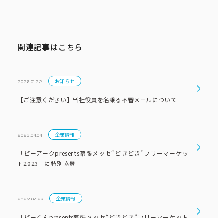
コーポレートブック
公式アカウント一覧
関連記事はこちら
利用規約
プライバシーポリシー
お知らせ
2026.01.22
サイトマップ
【ご注意ください】当社役員を名乗る不審メールについて
企業情報
2023.04.04
「ピーアークpresents幕張メッセ“どきどき”フリーマーケッ
ト2023」に特別協賛
企業情報
2022.04.28
「ピーくんpresents幕張メッセ“どきどき”フリーマーケット