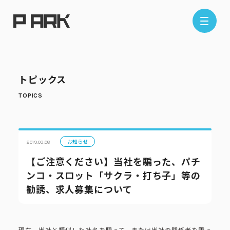
店舗情報
トピックス
エリアから探す
東京エリア
千葉エリア
埼玉エリア
神奈川エリア
お知らせ
2019.03.08
【ご注意ください】当社を騙った、パチ
ンコ・スロット「サクラ・打ち子」等の
現在地から探す
勧誘、求人募集について
現在、当社と類似した社名を騙って、または当社の関係者を騙っ