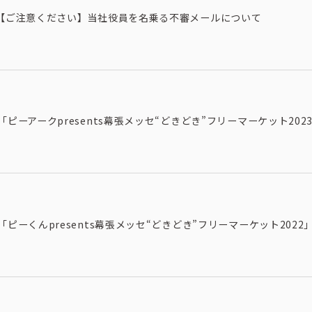
【ご注意ください】当社役員を名乗る不審メールについて
トピックス
募集情報
企業理念
ック
採用情報
「ピーアークpresents幕張メッセ“どきどき”フリーマーケット20
お問い合わせ
「ピーくんpresents幕張メッセ“どきどき”フリーマーケット202