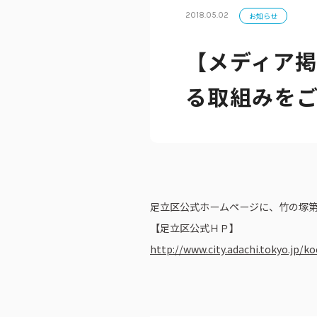
2018.05.02
お知らせ
【メディア
公式アカウン
る取組みを
足立区公式ホームページに、竹の塚
【足立区公式ＨＰ】
http://www.city.adachi.tokyo.jp