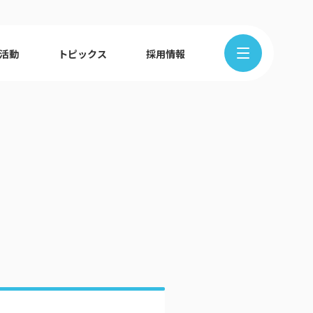
R活動
トピックス
採用情報
在地から探す
クの歩み
ュース
組織図