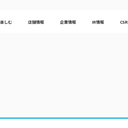
で楽しむ
店舗情報
企業情報
IR情報
CS
ピーアーク会員特典
エリア
千葉エリア
現
はじめてガイド
エリア
神奈川エリア
Q&A
ロット
代表挨拶
eco10プロジェクト
ピーアー
CSRニ