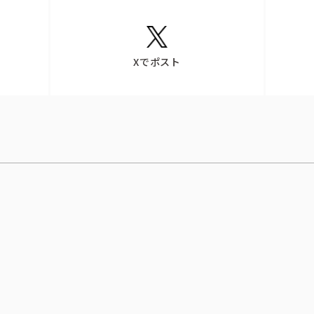
Xでポスト
CSR活動
CSR理念
eco10プロジェクト
み
CSRニュース