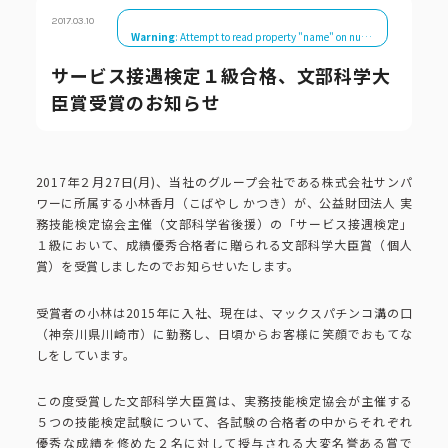
ピーアークで楽しむ
2017.03.10
Warning
: Attempt to read property "name" on null in
/var/www/ht
サービス接遇検定１級合格、文部科学大
ピーアークで楽しむ トップ
企業情報
臣賞受賞のお知らせ
パチンコ・スロット
企業情報 トップ
CSR活動
2017年２月27日(月)、当社のグループ会社である株式会社サンパ
ワーに所属する小林香月（こばやし かつき）が、公益財団法人 実
会社概要
代表挨拶
務技能検定協会主催（文部科学省後援）の「サービス接遇検定」
CSR活動 トップ
トピックス
１級において、成績優秀合格者に贈られる文部科学大臣賞（個人
賞）を受賞しましたのでお知らせいたします。
ピーアークの歩み
CSR理念
受賞者の小林は2015年に入社、現在は、マックスパチンコ溝の口
企業理念
採用情報
組織図
（神奈川県川崎市）に勤務し、日頃からお客様に笑顔でおもてな
eco10プロジェクト
しをしています。
IR情報
企業・団体向け募集情報
お問い合わせ
この度受賞した文部科学大臣賞は、実務技能検定協会が主催する
CSRニュース
５つの技能検定試験について、各試験の合格者の中からそれぞれ
優秀な成績を修めた２名に対して授与される大変名誉ある賞で