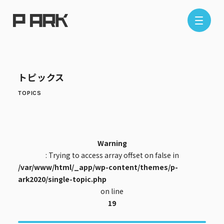
店舗情報
トピックス
エリアから探す
東京エリア
千葉エリア
埼玉エリア
神奈川エリア
Warning
: Trying to access array offset on false in
/var/www/html/_app/wp-content/themes/p-
現在地から探す
ark2020/single-topic.php
on line
19