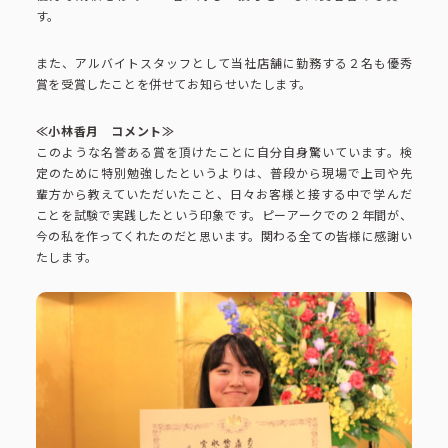
コーポレートブック
す。
また、アルバイトスタッフとして当社店舗に勤務する２名も優秀
公式アカウント一覧
賞を受賞したことを併せてお知らせいたします。
≪小林香月 コメント≫
このような名誉ある賞を頂けたことに自分自身驚いています。検
利用規約
プライバシーポリシー
定のために特別勉強したというよりは、普段から現場で上司や先
輩方から教えていただいたこと、日々お客様と接する中で学んだ
サイトマップ
ことを試験で実践したという印象です。ピーアークでの２年間が、
今の私を作ってくれたのだと思います。関わる全ての皆様に感謝い
たします。