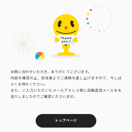
ピーアークで楽しむ
ピーアークで楽しむ トップ
企業情報
パチンコ・スロット
企業情報 トップ
CSR活動
会社概要
代表挨拶
CSR活動 トップ
トピックス
お問い合わせいただき、ありがとうございます。
内容を確認の上、担当者よりご連絡を差し上げますので、今しば
ピーアークの歩み
らくお待ちください。
CSR理念
また、ご入力いただいたメールアドレス宛に自動返信メールをお
企業理念
採用情報
送りしましたのでご確認くださいませ。
組織図
eco10プロジェクト
IR情報
企業・団体向け募集情報
お問い合わせ
トップページ
CSRニュース