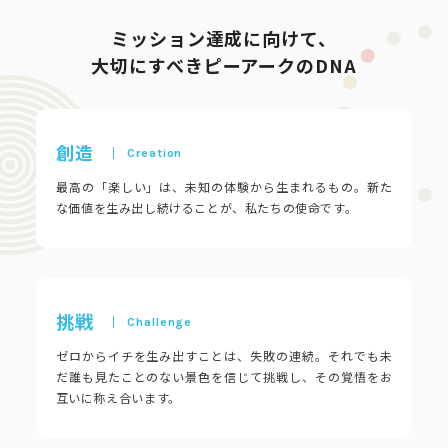
ピーアークで楽しむ
ミッション達成に向けて、
大切にすべきピーアークのDNA
ピーアークで楽しむ トップ
企業情報
パチンコ・スロット
創造
企業情報 トップ
CSR活動
最高の「楽しい」は、未知の体験から生まれるもの。新た
会社概要
代表挨拶
な価値を生み出し続けることが、私たちの使命です。
CSR活動 トップ
トピックス
ピーアークの歩み
CSR理念
企業理念
採用情報
挑戦
組織図
eco10プロジェクト
ゼロからイチを生み出すことは、失敗の連続。それでも未
だ誰も見たことのない景色を信じて挑戦し、その覚悟をお
IR情報
企業・団体向け募集情報
お問い合わせ
互いに称え合います。
CSRニュース