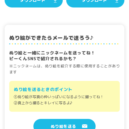
ダウンロード
ダウンロード
ぬり絵ができたらメールで送ろう♪
壁紙
ぬり絵と一緒にニックネームを送ってね！
ピーくんSNSで紹介されるかも？
ぬり絵
※ニックネームは、ぬり絵を紹介する際に使用することがあり
ます
LINEスタンプ
ぬり絵を送るときのポイント
ピーくんBLOG
①ぬり絵が写真の枠いっぱいになるように撮ってね！
②真上から撮るとキレイに写るよ♪
ピーくんSTORE
ぬり絵を送る